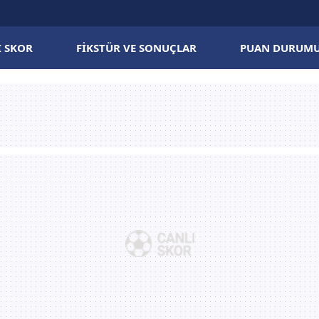
I SKOR
FIKSTÜR VE SONUÇLAR
PUAN DURUM