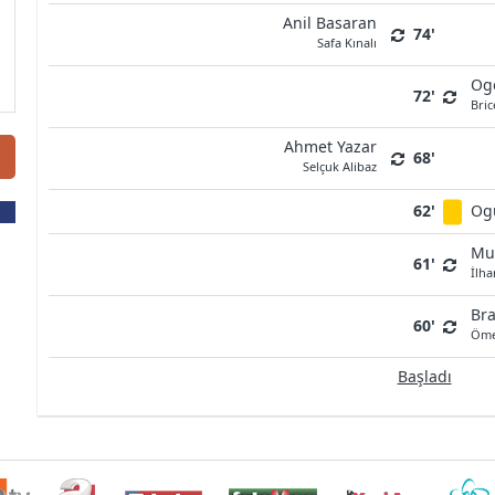
Anil Basaran
74'
Safa Kınalı
Og
72'
Bric
Ahmet Yazar
68'
Selçuk Alibaz
62'
Og
Mu
61'
İlh
Bra
60'
Öme
Başladı