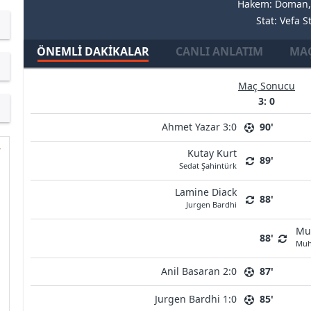
Hakem: Doman,
Stat: Vefa S
ÖNEMLI DAKIKALAR
CANLI ANLATIM
MAÇ
Maç Sonucu
3: 0
Ahmet Yazar 3:0
90'
Kutay Kurt
89'
Sedat Şahintürk
Lamine Diack
88'
Jurgen Bardhi
Mu
88'
Muh
Anil Basaran 2:0
87'
Jurgen Bardhi 1:0
85'