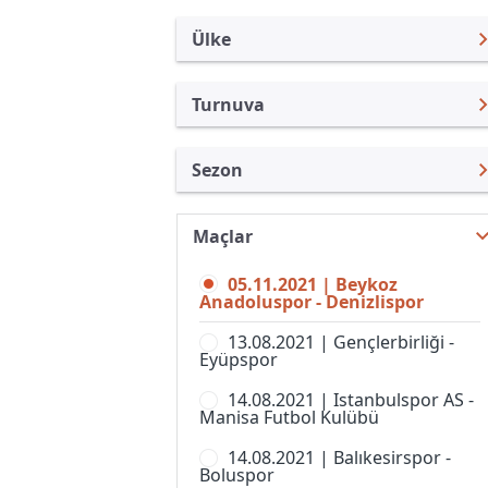
Ülke
Turnuva
Türkiye
1. Lig
Sezon
Uluslararası
Süper Lig
1. Lig 21/22
Uluslararası Kulüpler
Türkiye Kupası
Maçlar
1. Lig 26/27
Turkiye
Süper Kupa
05.11.2021 | Beykoz
1. Lig 25/26
İngiltere
Anadoluspor - Denizlispor
Spor Toto Kupası
1. Lig 24/25
İspanya
13.08.2021 | Gençlerbirliği -
Super Lig, Women
Eyüpspor
1. Lig 23/24
Almanya Amatör
14.08.2021 | Istanbulspor AS -
1. Lig 22/23
Fransa
Manisa Futbol Kulübü
TFF 1. Lig 20/21
İtalya
14.08.2021 | Balıkesirspor -
Boluspor