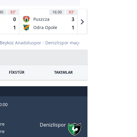
30
83
'
16:30
83
'
16:30
86
'
0
3
1
Puszcza
FKS Stal
Niepolomice
Mielec
1
1
1
Odra Opole
Stal Rzeszow
Beykoz Anadoluspor - Denizlispor maçı
FİKSTÜR
TAKIMLAR
0:00
vre
Denizlispor
vre