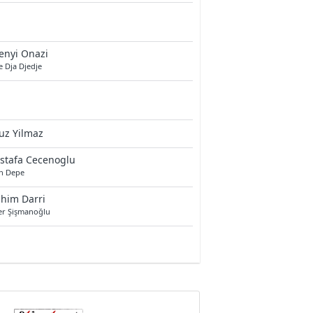
enyi Onazi
e Dja Djedje
uz Yilmaz
stafa Cecenoglu
an Depe
him Darri
r Şişmanoğlu