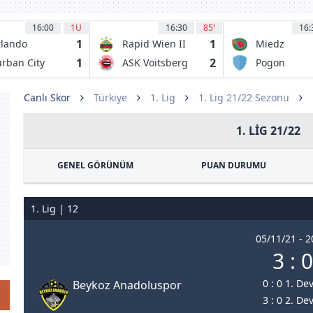
16:00
1U
16:30
85
'
16:
1
1
lando
Rapid Wien II
Miedz
rates FC
Legnica
1
2
rban City
ASK Voitsberg
Pogon
Grodzisk
Mazowiecki
Canlı Skor
Türkiye
1. Lig
1. Lig 21/22 Sezonu
1. LIG 21/22
GENEL GÖRÜNÜM
PUAN DURUMU
1. Lig | 12
05/11/21 - 2
3 : 0
0 : 0 1. De
Beykoz Anadoluspor
3 : 0 2. De