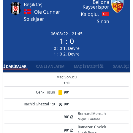
Bellona
Beşiktaş
Kayserispor
Ole Gunnar
Kaloglu,
Solskjaer
Sinan
06/08/22 - 21:45
1 : 0
0 : 0 1. Devre
1 : 0 2. Devre
LI DAKIKALAR
CANLI ANLATIM
MAÇ İSTATISTIĞI
SAHA İÇI D
Maç Sonucu
1: 0
Cenk Tosun
90'
Rachid Ghezzal 1:0
90'
Bernard Mensah
90'
Miguel Cardoso
Ramazan Civelek
90'
Emrah Bassan