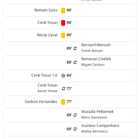
Romain Saiss
90'
Cenk Tosun
90'
Necip Uysal
90'
Bernard Mensah
89'
Emrah Bassan
Ramazan Civelek
89'
Miguel Cardoso
Cenk Tosun 1:0
84'
Cenk Tosun
77'
Kartal Yılmaz
Gedson Fernandes
77'
Mustafa Pektemek
69'
Mario Gavranovic
Gustavo Campanharo
69'
Andrea Bertolacci