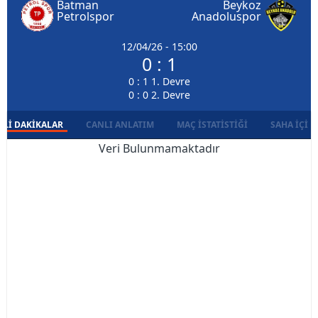
Batman
Beykoz
Petrolspor
Anadoluspor
12/04/26 - 15:00
0 : 1
0 : 1 1. Devre
0 : 0 2. Devre
LI DAKIKALAR
CANLI ANLATIM
MAÇ İSTATISTIĞI
SAHA İÇI D
Veri Bulunmamaktadır