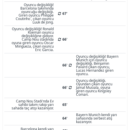
Oyuncu değişikliği!
Barcelona takımında
oyuncuğu değişikiği.
67'
Giren oyuncu Philippe
Coutinho , çıkan oyuncu
Luuk de Jong.
Oyuncu değişikliği! Ronald
Koeman oyuncu
değişikliğine gidiyor.
Camp Nou stadında
66'
oyuna giren oyuncu Oscar
Mingueza, çıkan oyuncu
Eric Garcia.
Oyuncu değişikliği! Bayern
Munich için oyuncu
değişikliği. Benjamin
66'
Pavard çıkan oyuncu,
Lucas Hernandez giren
oyuncu.
Oyuncu değişikliği.
Oyundan çıkan oyuncu
66'
Jamal Musiala, oyuna
giren oyuncu Kingsley
Coman.
Camp Nou Stadı'nda Ev
sahibi takım rakip yarı
65'
sahada taç atışı kazanıyor.
Bayern Munich kendi yarı
64'
sahasında serbest atış
kazanıyor.
Barcelona kendi yarı