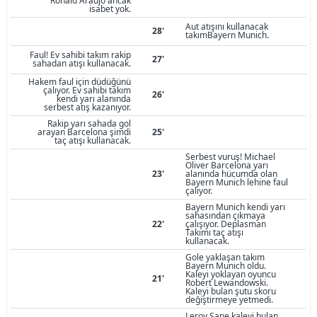
Ronald Araujo ancak
isabet yok.
Aut atışını kullanacak
28'
takımBayern Munich.
Faul! Ev sahibi takım rakip
27'
sahadan atışı kullanacak.
Hakem faul için düdüğünü
çalıyor. Ev sahibi takım
26'
kendi yarı alanında
serbest atış kazanıyor.
Rakip yarı sahada gol
arayan Barcelona şimdi
25'
taç atışı kullanacak.
Serbest vuruş! Michael
Oliver Barcelona yarı
23'
alanında hücumda olan
Bayern Munich lehine faul
çalıyor.
Bayern Munich kendi yarı
sahasından çıkmaya
22'
çalışıyor. Deplasman
Takımı taç atışı
kullanacak.
Gole yaklaşan takım
Bayern Munich oldu.
Kaleyi yoklayan oyuncu
21'
Robert Lewandowski.
Kaleyi bulan şutu skoru
değiştirmeye yetmedi.
Leroy Sane kaleyi bulan