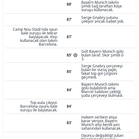
Bayern Munich takımı
88'
şimdi Sağ taraftan köşe
vuruşu kullanacak.
Serge Gnabry şutunu
87'
çekiyor ancak isabet yok.
Camp Nou Stadı'nda oyun
kale vuruşu ile tekrar
başlayacak. Atışı
87'
kullanacak olan takım
Barcelona.
Gol! Bayern Munich golü
85'
bulan taraf. Skor şimdi 0-
3.
Serge Gnabry çerçeveyi
bulan bir vuruş yaptı,
85'
fakat top gol çizgisini
geçmedi.
Bayern Munich takımı
golü bulabilirdi ama
84'
Marcel Sabitzer çektiği
şutta çerçeveyi bulmadı.
Top auta çıkıyor.
Barcelona oyunu kale
84'
vuruşu ile başlatacak.
Hakem serbest atışa
karar veriyor. Bayern
83'
Munich atışı kendi yarı
sahasından kullanacak.
Oyuncu değişikliği! Julian