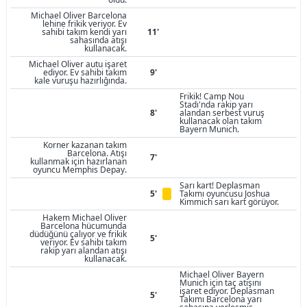
Michael Oliver Barcelona
lehine frikik veriyor. Ev
sahibi takım kendi yarı
11'
sahasında atışı
kullanacak.
Michael Oliver autu işaret
ediyor. Ev sahibi takım
9'
kale vuruşu hazırlığında.
Frikik! Camp Nou
Stadı'nda rakip yarı
8'
alandan serbest vuruş
kullanacak olan takım
Bayern Munich.
Korner kazanan takım
Barcelona. Atışı
7'
kullanmak için hazırlanan
oyuncu Memphis Depay.
Sarı kart! Deplasman
5'
Takımı oyuncusu Joshua
Kimmich sarı kart görüyor.
Hakem Michael Oliver
Barcelona hücumunda
düdüğünü çalıyor ve frikik
5'
veriyor. Ev sahibi takım
rakip yarı alandan atışı
kullanacak.
Michael Oliver Bayern
Munich için taç atışını
işaret ediyor. Deplasman
5'
Takımı Barcelona yarı