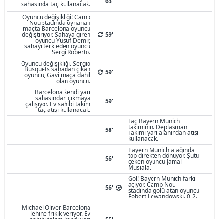
63'
sahasında taç kullanacak.
Oyuncu değişikliği! Camp
Nou stadında oynanan
maçta Barcelona oyuncu
değiştiriyor. Sahaya giren
59'
oyuncu Yusuf Demir,
sahayı terk eden oyuncu
Sergi Roberto.
Oyuncu değişikliği. Sergio
Busquets sahadan çıkan
59'
oyuncu, Gavi maça dahil
olan oyuncu.
Barcelona kendi yarı
sahasından çıkmaya
59'
çalışıyor. Ev sahibi takım
taç atışı kullanacak.
Taç Bayern Munich
takımının. Deplasman
58'
Takımı yarı alanından atışı
kullanacak.
Bayern Munich atağında
top direkten dönüyor. Şutu
56'
çeken oyuncu Jamal
Musiala.
Gol! Bayern Munich farkı
açıyor. Camp Nou
56'
stadında golü atan oyuncu
Robert Lewandowski. 0-2.
Michael Oliver Barcelona
lehine frikik veriyor. Ev