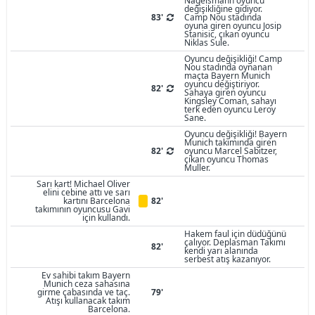
Nagelsmann oyuncu
değişikliğine gidiyor.
83'
Camp Nou stadında
oyuna giren oyuncu Josip
Stanisic, çıkan oyuncu
Niklas Sule.
Oyuncu değişikliği! Camp
Nou stadında oynanan
maçta Bayern Munich
oyuncu değiştiriyor.
82'
Sahaya giren oyuncu
Kingsley Coman, sahayı
terk eden oyuncu Leroy
Sane.
Oyuncu değişikliği! Bayern
Munich takımında giren
82'
oyuncu Marcel Sabitzer,
çıkan oyuncu Thomas
Muller.
Sarı kart! Michael Oliver
elini cebine attı ve sarı
kartını Barcelona
82'
takımının oyuncusu Gavi
için kullandı.
Hakem faul için düdüğünü
çalıyor. Deplasman Takımı
82'
kendi yarı alanında
serbest atış kazanıyor.
Ev sahibi takım Bayern
Munich ceza sahasına
girme çabasında ve taç.
79'
Atışı kullanacak takım
Barcelona.