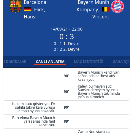
Barcelona
Bayern Münih
Flick,
Kompany,
Hansi
Vincent
14/09/21 - 22:00
0 : 3
0 : 1 1. Devre
0 : 2 2. Devre
LI DAKIKALAR
CANLI ANLATIM
MAÇ İSTATISTIĞI
SAHA İÇI D
Bayern Munich kendi yarı
90'
sahasında serbest atış
kazanıyor.
Kaleyi bulmayan şut!
Şansını deneyen oyuncu
90'
Bayern Munich takımında
Joshua Kimmich.
Hakem autu gösteriyor. Ev
sahibi takım kale vuruşu
90'
ile topu oyuna sokacak.
Barcelona Bayern Munich
yarı sahasında faul
89'
kazanıyor.
Camp Nou stadında,