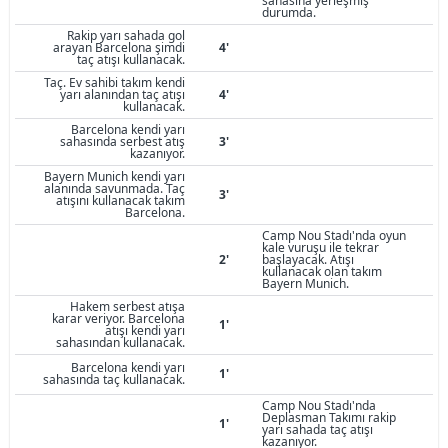
sahasına yerleşmiş
durumda.
Rakip yarı sahada gol
arayan Barcelona şimdi
4'
taç atışı kullanacak.
Taç. Ev sahibi takım kendi
yarı alanından taç atışı
4'
kullanacak.
Barcelona kendi yarı
sahasında serbest atış
3'
kazanıyor.
Bayern Munich kendi yarı
alanında savunmada. Taç
3'
atışını kullanacak takım
Barcelona.
Camp Nou Stadı'nda oyun
kale vuruşu ile tekrar
2'
başlayacak. Atışı
kullanacak olan takım
Bayern Munich.
Hakem serbest atışa
karar veriyor. Barcelona
1'
atışı kendi yarı
sahasından kullanacak.
Barcelona kendi yarı
1'
sahasında taç kullanacak.
Camp Nou Stadı'nda
Deplasman Takımı rakip
1'
yarı sahada taç atışı
kazanıyor.