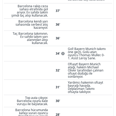
Barcelona rakip ceza
sahası etrafında gol
37'
arıyor. Ev sahibi takım
şimdi taç atışı kullanacak.
Barcelona kendi yarı
sahasında serbest atış
36'
kazanıyor.
Taç Barcelona takımının.
Ev sahibi takım yarı
36'
alanından atışı
kullanacak.
Gol! Bayern Munich takımı
öne geçti. Golü atan
34'
oyuncu Thomas Muller. 0-
1. Asist Leroy Sane.
Ofsayt! Bayern Munich
atağı, hakem Michael
32'
Oliver tarafından çalınan
ofsayt düdüğü ile
sonlanıyor.
Yardımcı hakemin ofsayt
bayrağı havada.
31'
Deplasman Takımı
ofsayta takılıyor.
Top auta çıkıyor.
Barcelona oyunu kale
30'
vuruşu ile başlatacak.
Barcelona hücumunda
kafayı vuran oyuncu
28'