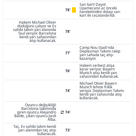
Sarı kart! Dayot
Upamecano az önceki
78'
hareketinden dolayı sarı
kart ile cezalandırıldı.
Hakem Michael Oliver
düdüğünü çalıyor ve Ev
sahibi takım yarı alanında
78'
faul veriyor. Barcelona
kendi yarı sahasından
atışı kullanacak.
Camp Nou Stadı'nda
Deplasman Takımı rakip
77'
yarı sahada taç atışı
kazanıyor.
Hakem serbest atışa
karar veriyor. Bayern
76'
Munich atışı kendi yarı
sahasından kullanacak.
Michael Oliver Bayern
Munich lehine frikik
74'
veriyor. Deplasman Takımı
kendi yarı sahasında atışı
kullanacak.
Oyuncu değişikliği!
Barcelona takımında
giren oyuncu Alejandro
74'
Balde, çıkan oyuncu Jordi
Alba.
Taç. Ev sahibi takım kendi
yarı alanından taç atışı
73'
kullanacak.