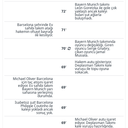
Bayern Munich takımı
Leon Goretzka ile gole çok
72'
yaklaştı ancak kaleyi
bulan şut ağlarla
buluşmadı.
Barselona şehrinde Ev
sahibi takım atağı
71'
hakemin ofsayt bayrağı
ile kesiliyor.
Bayern Munich takımında
oyuncu değişikliği. Giren
70'
oyuncu Serge Gnabry,
çıkan oyuncu Jamal
Musiala.
Hakem autu gösteriyor.
Deplasman Takımı kale
69'
vuruşu ile topu oyuna
sokacak.
Michael Oliver Barcelona
için taç atışını işaret
ediyor. Ev sahibi takım
69'
Bayern Munich yarı
sahasına yerleşmiş
durumda.
İsabetsiz şut! Barcelona
Philippe Coutinho ile
69'
kaleyi yokladı ancak
sonuç yok.
Michael Oliver autu işaret
69'
ediyor. Deplasman Takımı
kale vuruşu hazırlığında.