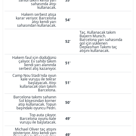
sahibi takım kendi yarı
55'
sahasında atışı
kullanacak.
Hakem serbest atışa
karar veriyor. Barcelona
54'
atışı kendi yarı
sahasından kullanacak.
Taç. Kullanacak takım
Bayern Munich.
Barcelona yarı sahasında
52'
gol için yüklenen
Deplasman Takımı taç
atışını kullanacak.
Hakem faul için düdüğünü
çalıyor. Ev sahibi takım
51'
kendi yarı alanında
serbest atış kazanıyor.
Camp Nou Stadı'nda oyun
kale vuruşu ile tekrar
başlayacak. Atışı
51'
kullanacak olan takım
Barcelona.
Barcelona takımı sahanın
Sol köşesindan korner
50'
atışı kullanacak. Topun
başındaki oyuncu Pedri.
Top auta çıkıyor.
Barcelona oyunu kale
49'
vuruşu ile başlatacak.
Michael Oliver taç atışını
gösteriyor. Atışı kendi yarı
49'