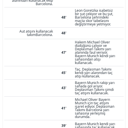
alanından kullanacak ekip
Barcelona.
Leon Goretzka isabetsiz
bir şut çekiyor ve bu şut,
48'
Barselona şehrindeki
maçta skor tabelasını
değiştirmeye yetmiyor.
Aut atışını kullanacak
48'
takımBarcelona.
Hakem Michael Oliver
düdüğünü çalıyor ve
Deplasman Takımı yarı
47'
alanında faul veriyor.
Bayern Munich kendi yarı
sahasından atışı
kullanacak.
Taç. Deplasman Takımı
45'
kendi yarı alanından taç
atışı kullanacak.
Bayern Munich rakip yarı
sahada gol arıyor.
43'
Deplasman Takımı şimdi
taç atışını kullanacak.
Michael Oliver Bayern
Munich için taç atışını
işaret ediyor. Deplasman
41'
Takımı Barcelona yarı
sahasına yerleşmiş
durumda.
Bayern Munich kendi yarı
39'
sahasında taç kullanacak.