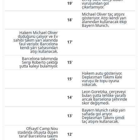
19'
vuruşundan gol
çıkartamıyor.
Michael Oliver taç atışını
gösteriyor. Atışı kendi yarı
18'
alanından kullanacak ekip
Bayern Munich.
Hakem Michael Oliver
düdüğünü çalıyor ve Ev
sahibi takım yarı alanında
17'
faul veriyor. Barcelona
kendi yarı sahasından
atışı kullanacak.
Barcelona takımında
Sergi Roberto çektiği
15'
şutta kaleyi bulamıyor.
Hakem autu gösteriyor.
Deplasman Takımı kale
15'
vuruşu ile topu oyuna
sokacak.
Leon Goretzka, çerçeveyi
bulan şutta tehlike yarattı
14'
ancak Barselona şehrinde
skor değişmedi.
Bayern Munich rakip yarı
sahada gol arıyor.
13'
Deplasman Takımı şimdi
taç atışını kullanacak.
Ofsayt! Camp Nou
stadında ofsayta düşen
12'
taraf Barcelona takımı
oldu.