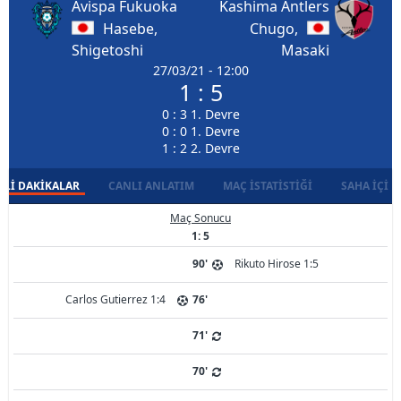
Avispa Fukuoka
Kashima Antlers
Hasebe,
Chugo,
Shigetoshi
Masaki
27/03/21 - 12:00
1 : 5
0 : 3 1. Devre
0 : 0 1. Devre
1 : 2 2. Devre
LI DAKIKALAR
CANLI ANLATIM
MAÇ İSTATISTIĞI
SAHA İÇI D
Maç Sonucu
1: 5
90'
Rikuto Hirose 1:5
Carlos Gutierrez 1:4
76'
71'
70'