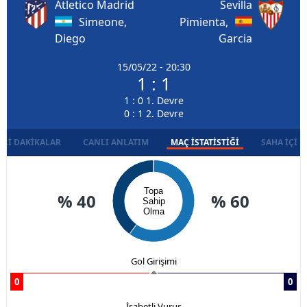
Atletico Madrid
Sevilla
Simeone,
Pimienta,
Diego
Garcia
15/05/22 - 20:30
1 : 1
1 : 0 1. Devre
0 : 1 2. Devre
LI DAKIKALAR
CANLI ANLATIM
MAÇ İSTATISTIĞI
SAHA İÇI D
Topa
% 40
% 60
Sahip
Olma
Gol Girişimi
0
0
İsabetli Vuruş