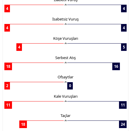
4
4
İsabetsiz Vuruş
4
4
Köşe Vuruşları
4
5
Serbest Atış
18
16
Ofsaytlar
2
0
Kale Vuruşları
11
11
Taçlar
18
24