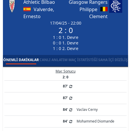
Athletic Bilbao
Glasgow Rangers
Valverde,
Philippe
Ernesto
Clement
17/04/25 - 22:00
2 : 0
1 : 0 1. Devre
0 : 0 1. Devre
1 : 0 2. Devre
ÖNEMLI DAKIKALAR
CANLI ANLATIM
MAÇ İSTATISTIĞI
SAHA İÇI DIZILIŞ
Maç Sonucu
2: 0
87'
87'
84'
Vaclav Cerny
84'
Mohammed Diomande