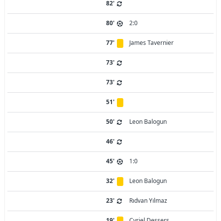
82'
80'
2:0
77'
James Tavernier
73'
73'
51'
50'
Leon Balogun
46'
45'
1:0
32'
Leon Balogun
23'
Rıdvan Yılmaz
19'
Cyriel Dessers