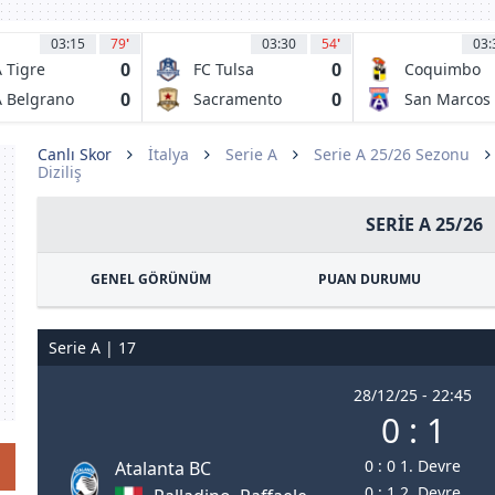
03:15
79
'
03:30
54
'
03:
0
0
 Tigre
FC Tulsa
Coquimbo
Unido
0
0
 Belgrano
Sacramento
San Marcos
 Cordoba
Republic FC
de Arica
Canlı Skor
İtalya
Serie A
Serie A 25/26 Sezonu
Diziliş
SERIE A 25/26
GENEL GÖRÜNÜM
PUAN DURUMU
Serie A | 17
28/12/25 - 22:45
0 : 1
0 : 0 1. Devre
Atalanta BC
0 : 1 2. Devre