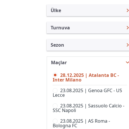
Ülke
Turnuva
İtalya
Serie A
Sezon
Türkiye
Coppa Italia
Serie A 25/26
Uluslararası
Süper Kupa
Maçlar
Serie A 26/27
Uluslararası Kulüpler
Bahar Şampiyonası
28.12.2025 | Atalanta BC -
Serie A 24/25
Turkiye
Inter Milano
Berlusconi Trophy
Serie A 23/24
İngiltere
23.08.2025 | Genoa GFC - US
Campionato Primavera 2
Lecce
Serie A 22/23
İspanya
Coppa Italia Serie D
23.08.2025 | Sassuolo Calcio -
Serie A 21/22
Almanya Amatör
SSC Napoli
Coppa Italia, Kadınlar
Serie A 20/21
Fransa
23.08.2025 | AS Roma -
Kupa Italia Serie C
Bologna FC