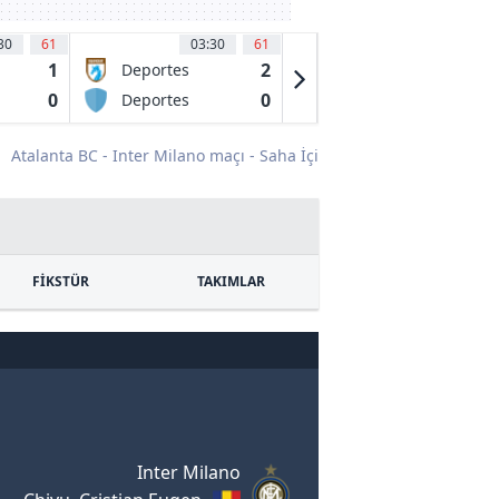
30
61
03:30
61
03:30
64
'
1
2
0
Deportes
Fluminense
Iquique
FC RJ
0
0
2
Deportes
CR Vasco da
Limache
Gama RJ
Atalanta BC - Inter Milano maçı - Saha İçi
FİKSTÜR
TAKIMLAR
Inter Milano