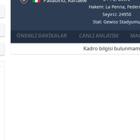
Palladino, Raffaele
Hakem: La Penna, Feder
Seyirci: 24950
Stat: Gewiss Stadyum
ÖNEMLI DAKIKALAR
CANLI ANLATIM
MAÇ
Kadro bilgisi bulunmam