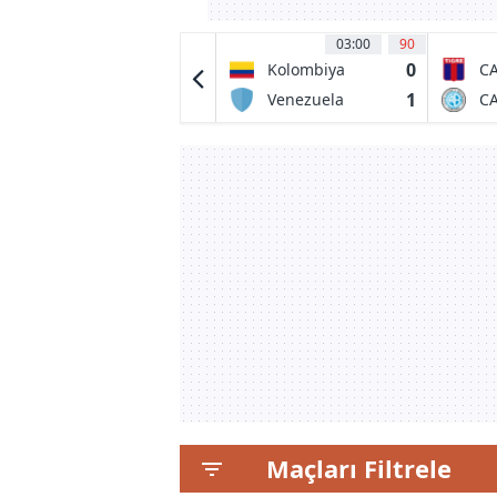
03:30
54
'
03:00
90
1
0
FC Dallas
Kolombiya
CA
0
1
Queretaro FC
Venezuela
CA
de
Maçları Filtrele