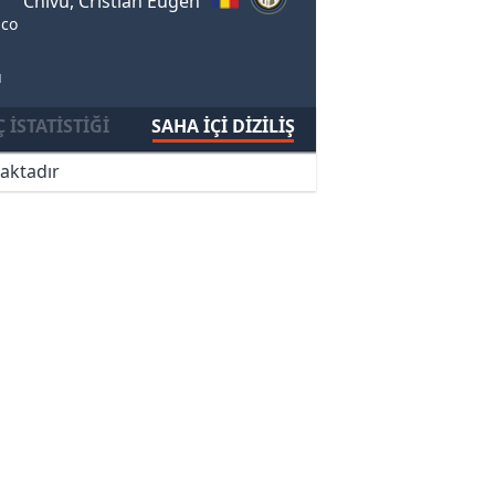
Chivu, Cristian Eugen
ico
u
 İSTATISTIĞI
SAHA İÇI DIZILIŞ
aktadır