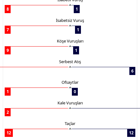
8
1
İsabetsiz Vuruş
7
1
Köşe Vuruşları
9
1
Serbest Atış
6
Ofsaytlar
1
0
Kale Vuruşları
2
Taçlar
12
12