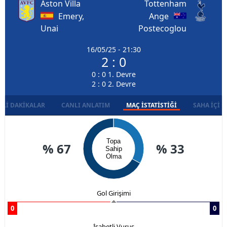
Aston Villa
Tottenham
Emery,
Ange
Unai
Postecoglou
16/05/25 - 21:30
2 : 0
0 : 0 1. Devre
2 : 0 2. Devre
LI DAKIKALAR
CANLI ANLATIM
MAÇ İSTATISTIĞI
SAHA İÇI D
Topa
% 67
% 33
Sahip
Olma
Gol Girişimi
0
0
İsabetli Vuruş