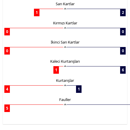
Sarı Kartlar
1
2
Kırmızı Kartlar
0
0
İkinci Sarı Kartlar
0
0
Kaleci Kurtarışları
1
6
Kurtarışlar
4
1
Fauller
5