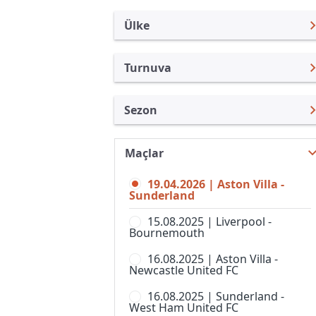
Ülke
Turnuva
İngiltere
Premier Lig
Sezon
Türkiye
Federasyon Kupası
Premier Lig 25/26
Uluslararası
İngiltere Lig Kupası
Maçlar
Premier Lig 26/27
Uluslararası Kulüpler
Community Shield
19.04.2026 | Aston Villa -
Premier Lig 24/25
Turkiye
Sunderland
FA Cup,Elemeler
Premier Lig 23/24
İspanya
15.08.2025 | Liverpool -
Football League Trophy
Bournemouth
Premier Lig 22/23
Almanya Amatör
Lig 1
16.08.2025 | Aston Villa -
Premier Lig 21/22
Fransa
Newcastle United FC
Lig 2
Premier Lig 20/21
İtalya
16.08.2025 | Sunderland -
National League Cup
West Ham United FC