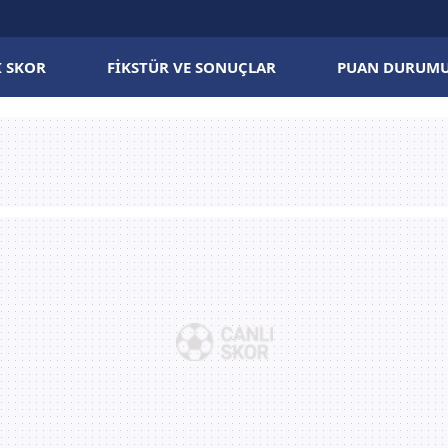
I SKOR
FIKSTÜR VE SONUÇLAR
PUAN DURUM