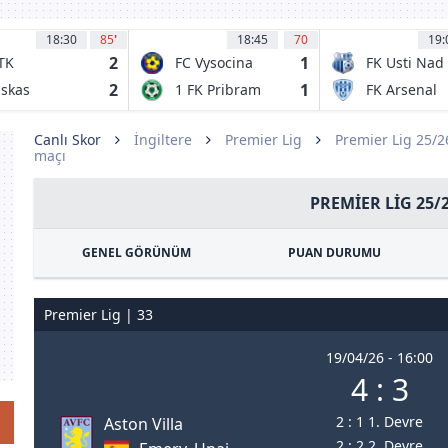
18:30
85
'
18:45
70
19:
2
1
TK
FC Vysocina
FK Usti Nad
dapest
Jihlava
Labem
2
1
skas
1 FK Pribram
FK Arsenal
ademia FC
Ceska Lipa
lcsut
Canlı Skor
İngiltere
Premier Lig
Premier Lig 25/
maçı
PREMIER LIG 25/
GENEL GÖRÜNÜM
PUAN DURUMU
Premier Lig | 33
19/04/26 - 16:00
4 : 3
2 : 1 1. Devre
Aston Villa
2 : 2 2. Devre