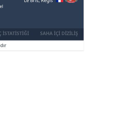
Le Bris, Regis
el
 İSTATISTIĞI
SAHA İÇI DIZILIŞ
dır