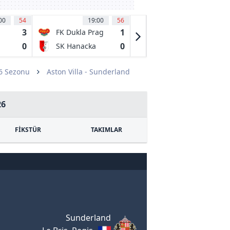
00
54
19:00
56
19:00
56
3
1
0
FK Dukla Prag
1.SK Prostejov
0
0
2
SK Hanacka
MFK Karniva
Slavia
Kromeriz
26 Sezonu
Aston Villa - Sunderland
26
FİKSTÜR
TAKIMLAR
Sunderland