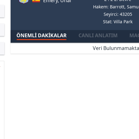
Emery, Unai
Hakem: Barrott, Samu
Seyirci: 43205
Stat: Villa Park
ÖNEMLI DAKIKALAR
CANLI ANLATIM
MAÇ
Veri Bulunmamakta