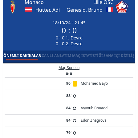
Monaco
Lille OSC
Hütter, Adi
Genesio, Bruno
18/10/24 - 21:45
0 : 0
0 : 0 1. Devre
0 : 0 2. Devre
ÖNEMLI DAKIKALAR
CANLI ANLATIM
MAÇ İSTATISTIĞI
SAHA İÇI DIZILIŞ
Maç Sonucu
0: 0
90'
Mohamed Bayo
88'
84'
Ayyoub Bouaddi
84'
Edon Zhegrova
79'