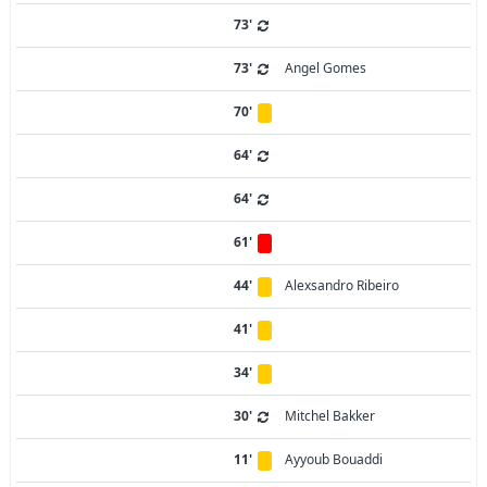
73'
73'
Angel Gomes
70'
64'
64'
61'
44'
Alexsandro Ribeiro
41'
34'
30'
Mitchel Bakker
11'
Ayyoub Bouaddi