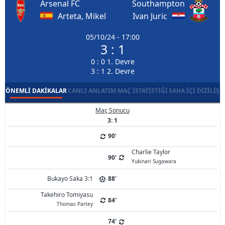
Arsenal FC
Southampton
Arteta, Mikel
Ivan Juric
05/10/24 - 17:00
3 : 1
0 : 0 1. Devre
3 : 1 2. Devre
ÖNEMLI DAKIKALAR
CANLI ANLATIM
MAÇ İSTATISTIĞI
SAHA İÇI DIZILIŞ
Maç Sonucu
3: 1
90'
Charlie Taylor
90'
Yukinari Sugawara
Bukayo Saka 3:1
88'
Takehiro Tomiyasu
84'
Thomas Partey
74'