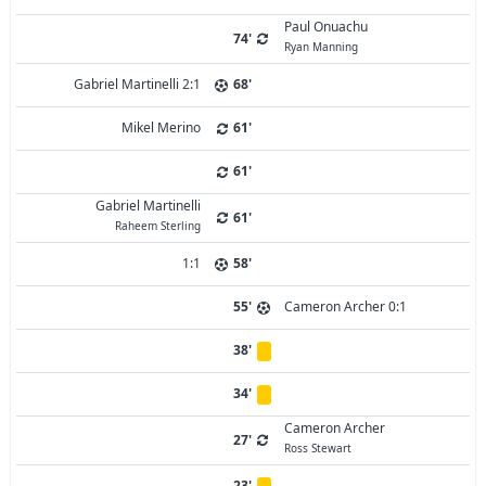
Paul Onuachu
74'
Ryan Manning
Gabriel Martinelli 2:1
68'
Mikel Merino
61'
61'
Gabriel Martinelli
61'
Raheem Sterling
1:1
58'
55'
Cameron Archer 0:1
38'
34'
Cameron Archer
27'
Ross Stewart
23'