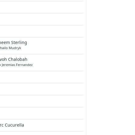
heem Sterling
hailo Mudryk
evoh Chalobah
o Jeremias Fernandez
c Cucurella