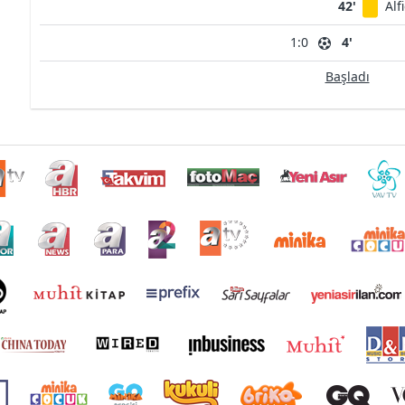
42'
Alf
1:0
4'
Başladı