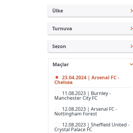
Ülke
Turnuva
İngiltere
Premier Lig
Sezon
Türkiye
Federasyon Kupası
Premier Lig 23/24
Uluslararası
İngiltere Lig Kupası
Maçlar
Premier Lig 26/27
Uluslararası Kulüpler
Community Shield
23.04.2024 | Arsenal FC -
Premier Lig 25/26
Turkiye
Chelsea
FA Cup,Elemeler
Premier Lig 24/25
İspanya
11.08.2023 | Burnley -
Football League Trophy
Manchester City FC
Premier Lig 22/23
Almanya Amatör
Lig 1
12.08.2023 | Arsenal FC -
Premier Lig 21/22
Fransa
Nottingham Forest
Lig 2
Premier Lig 20/21
İtalya
12.08.2023 | Sheffield United -
National League Cup
Crystal Palace FC