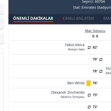
Seyirci: 60704
Stat: Emirates Stadyu
ÖNEMLI DAKIKALAR
CANLI ANLATIM
MAÇ
Maç Sonucu
5: 0
Fabio Vieira
82'
Bukayo Saka
79'
Thi
78'
Alfi
Ben White
76'
Olexandr Zinchenko
73'
Takehiro Tomiyasu
72'