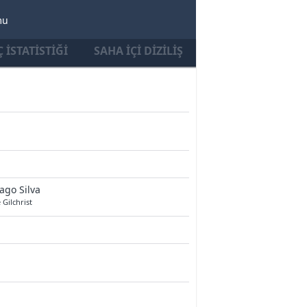
mu
 İSTATISTIĞI
SAHA İÇI DIZILIŞ
ago Silva
e Gilchrist