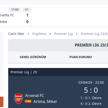
17:00
45
1
rvette FC
enois
0
tobe
Canlı Skor
İngiltere
Premier Lig
Premier Lig 23/
PREMIER LIG 23/
GENEL GÖRÜNÜM
PUAN DURUMU
Premier Lig | 29
23/04/24 - 22:00
5 : 0
Arsenal FC
1 : 0 1. Devre
Arteta, Mikel
4 : 0 2. Devre