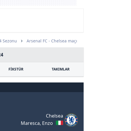
24 Sezonu
Arsenal FC - Chelsea maçı
24
FİKSTÜR
TAKIMLAR
Chelsea
Maresca, Enzo