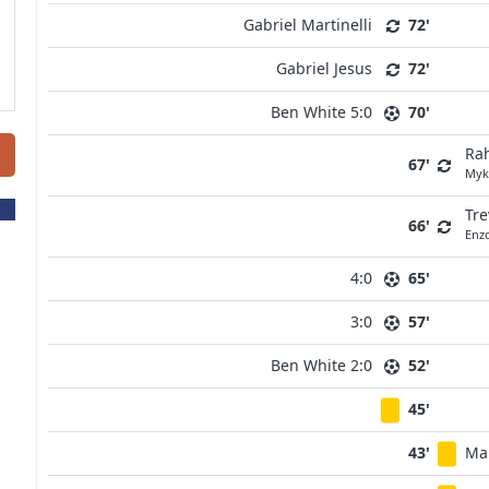
Gabriel Martinelli
72'
Gabriel Jesus
72'
Ben White 5:0
70'
Ra
67'
Myk
Tr
66'
Enz
4:0
65'
3:0
57'
Ben White 2:0
52'
45'
43'
Mar