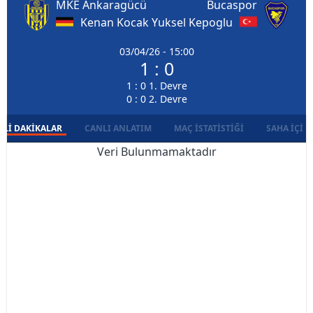
MKE Ankaragücü
Bucaspor
Kenan Kocak
Yuksel Kepoglu
03/04/26 - 15:00
1 : 0
1 : 0 1. Devre
0 : 0 2. Devre
LI DAKIKALAR
CANLI ANLATIM
MAÇ İSTATISTIĞI
SAHA İÇI D
Veri Bulunmamaktadır