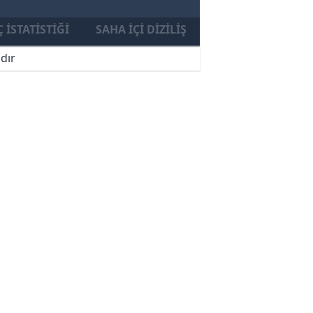
 İSTATISTIĞI
SAHA İÇI DIZILIŞ
dır