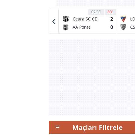
04:00
5
02:30
83
'
0
2
Tigres UANL
Ceara SC CE
LD
0
0
Minnesota
AA Ponte
C
United FC
Preta SP
In
de
Maçları Filtrele