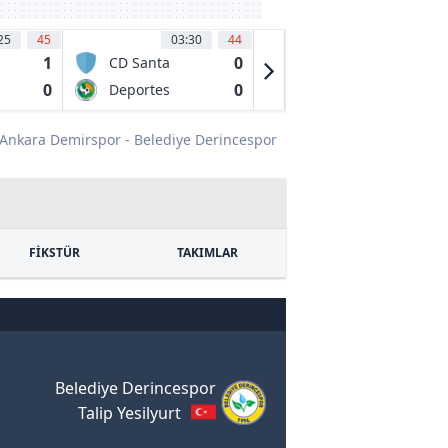
25
45
03:30
44
03:30
45
1
0
0
CD Santa
Deportes
Cruz
Quindio
0
0
0
Deportes
Internacional
Puerto Montt
Fc De Palmira
Ankara Demirspor - Belediye Derincespor
FİKSTÜR
TAKIMLAR
Belediye Derincespor
Talip Yesilyurt