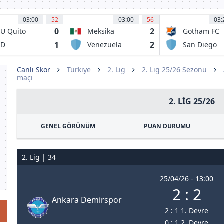
03:00
52
03:00
56
03:
0
2
U Quito
Meksika
Gotham FC
1
2
SD
Venezuela
San Diego
dependiente
Wave FC
l Valle
Canlı Skor
Turkiye
2. Lig
2. Lig 25/26 Sezonu
maçı
2. LIG 25/26
GENEL GÖRÜNÜM
PUAN DURUMU
2. Lig | 34
25/04/26 - 13:00
2 : 2
Ankara Demirspor
2 : 1 1. Devre
0 : 1 2. Devre