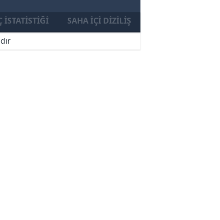
 İSTATISTIĞI
SAHA İÇI DIZILIŞ
dır