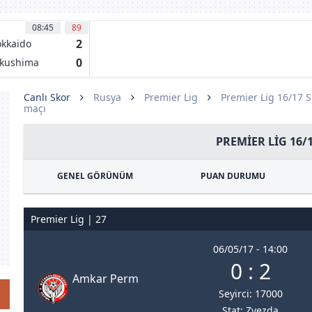
08:45
89
2
kkaido
nsadole
0
kushima
pporo
rtis
Canlı Skor
Rusya
Premier Lig
Premier Lig 16/17 
maçı
PREMIER LIG 16/
GENEL GÖRÜNÜM
PUAN DURUMU
Premier Lig | 27
06/05/17 - 14:00
0 : 2
Amkar Perm
Seyirci: 17000
Stat: Zvezda