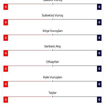
0
0
İsabetsiz Vuruş
0
0
Köşe Vuruşları
0
0
Serbest Atış
0
0
Ofsaytlar
0
0
Kale Vuruşları
0
0
Taçlar
0
0