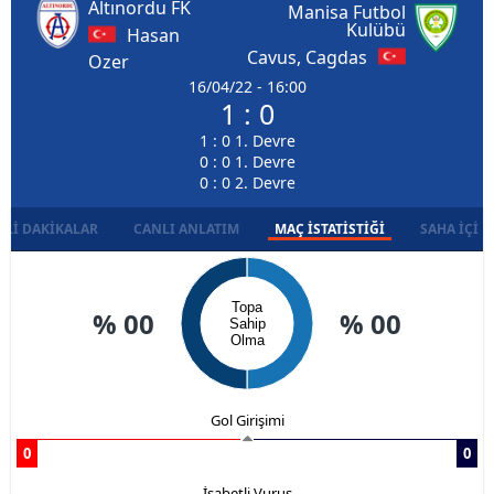
Altınordu FK
Manisa Futbol
Kulübü
Hasan
Cavus, Cagdas
Ozer
16/04/22 - 16:00
1 : 0
1 : 0 1. Devre
0 : 0 1. Devre
0 : 0 2. Devre
LI DAKIKALAR
CANLI ANLATIM
MAÇ İSTATISTIĞI
SAHA İÇI D
Topa
% 00
% 00
Sahip
Olma
Gol Girişimi
0
0
İsabetli Vuruş