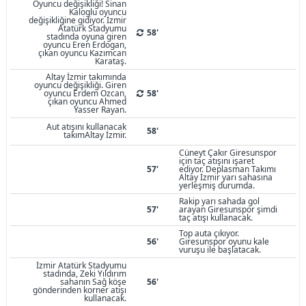
Oyuncu değişikliği! Sinan
Kaloglu oyuncu
değişikliğine gidiyor. İzmir
Atatürk Stadyumu
58'
stadında oyuna giren
oyuncu Eren Erdogan,
çıkan oyuncu Kazımcan
Karataş.
Altay İzmir takımında
oyuncu değişikliği. Giren
oyuncu Erdem Ozcan,
58'
çıkan oyuncu Ahmed
Yasser Rayan.
Aut atışını kullanacak
58'
takımAltay İzmir.
Cüneyt Çakır Giresunspor
için taç atışını işaret
57'
ediyor. Deplasman Takımı
Altay İzmir yarı sahasına
yerleşmiş durumda.
Rakip yarı sahada gol
57'
arayan Giresunspor şimdi
taç atışı kullanacak.
Top auta çıkıyor.
56'
Giresunspor oyunu kale
vuruşu ile başlatacak.
İzmir Atatürk Stadyumu
stadında, Zeki Yıldırım
sahanın Sağ köşe
56'
gönderinden korner atışı
kullanacak.