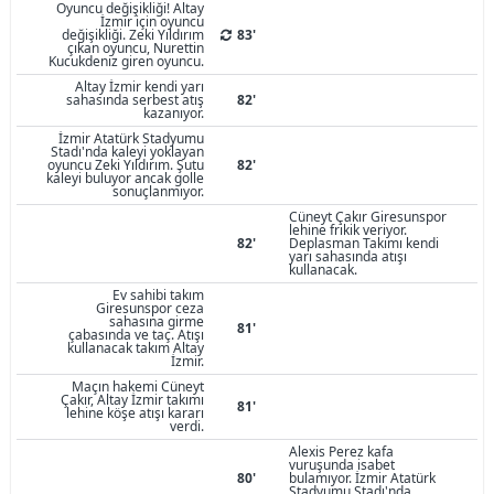
Oyuncu değişikliği! Altay
İzmir için oyuncu
değişikliği. Zeki Yıldırım
83'
çıkan oyuncu, Nurettin
Kucukdeniz giren oyuncu.
Altay İzmir kendi yarı
sahasında serbest atış
82'
kazanıyor.
İzmir Atatürk Stadyumu
Stadı'nda kaleyi yoklayan
oyuncu Zeki Yıldırım. Şutu
82'
kaleyi buluyor ancak golle
sonuçlanmıyor.
Cüneyt Çakır Giresunspor
lehine frikik veriyor.
82'
Deplasman Takımı kendi
yarı sahasında atışı
kullanacak.
Ev sahibi takım
Giresunspor ceza
sahasına girme
81'
çabasında ve taç. Atışı
kullanacak takım Altay
İzmir.
Maçın hakemi Cüneyt
Çakır, Altay İzmir takımı
81'
lehine köşe atışı kararı
verdi.
Alexis Perez kafa
vuruşunda isabet
80'
bulamıyor. İzmir Atatürk
Stadyumu Stadı'nda