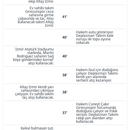
ekip Altay İzmir.
Ev sahibi takım
Giresunspor ceza
sahasına girme
41'
çabasında ve taç. Atışı
kullanacak takım Altay
İzmir.
Hakem autu gösteriyor.
Deplasman Takımı kale
40'
vuruşu ile topu oyuna
sokacak.
İzmir Atatürk Stadyumu
stadında, Martin
Rodriguez sahanın Sağ
40'
köşe gönderinden korner
atışı kullanacak.
Hakem faul için düdüğünü
çalıyor. Deplasman Takımı
38'
kendi yarı alanında
serbest atış kazanıyor.
Altay İzmir kendi yarı
sahasından çıkmaya
38'
çalışıyor. Ev sahibi takım
taç atışı kullanacak.
Hakem Cüneyt Çakır
Giresunspor hücumunda
düdüğünü çalıyor ve frikik
37'
veriyor. Deplasman Takımı
rakip yarı alandan atışı
kullanacak.
Kaleyi bulmayan şut.