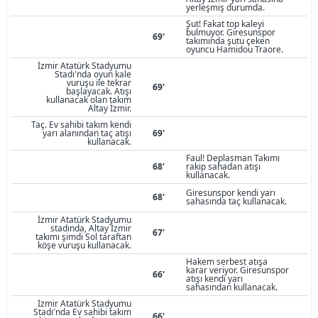
yerleşmiş durumda.
Şut! Fakat top kaleyi
bulmuyor. Giresunspor
69'
takımında şutu çeken
oyuncu Hamidou Traore.
İzmir Atatürk Stadyumu
Stadı'nda oyun kale
vuruşu ile tekrar
69'
başlayacak. Atışı
kullanacak olan takım
Altay İzmir.
Taç. Ev sahibi takım kendi
yarı alanından taç atışı
69'
kullanacak.
Faul! Deplasman Takımı
68'
rakip sahadan atışı
kullanacak.
Giresunspor kendi yarı
68'
sahasında taç kullanacak.
İzmir Atatürk Stadyumu
stadında, Altay İzmir
67'
takımı şimdi Sol taraftan
köşe vuruşu kullanacak.
Hakem serbest atışa
karar veriyor. Giresunspor
66'
atışı kendi yarı
sahasından kullanacak.
İzmir Atatürk Stadyumu
Stadı'nda Ev sahibi takım
66'