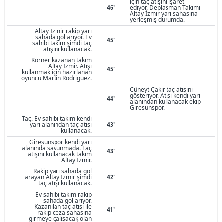
için taç atışını işaret
46'
ediyor. Deplasman Takımı
Altay İzmir yarı sahasına
yerleşmiş durumda.
Altay İzmir rakip yarı
sahada gol arıyor. Ev
45'
sahibi takım şimdi taç
atışını kullanacak.
Korner kazanan takım
Altay İzmir. Atışı
45'
kullanmak için hazırlanan
oyuncu Martin Rodriguez.
Cüneyt Çakır taç atışını
gösteriyor. Atışı kendi yarı
44'
alanından kullanacak ekip
Giresunspor.
Taç. Ev sahibi takım kendi
yarı alanından taç atışı
43'
kullanacak.
Giresunspor kendi yarı
alanında savunmada. Taç
43'
atışını kullanacak takım
Altay İzmir.
Rakip yarı sahada gol
arayan Altay İzmir şimdi
42'
taç atışı kullanacak.
Ev sahibi takım rakip
sahada gol arıyor.
Kazanılan taç atışı ile
41'
rakip ceza sahasına
girmeye çalışacak olan