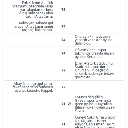
Frikik! İzmir Atatürk
Stadyumu Stadı'nda rakip
yarı alandan serbest
75'
vuruş kullanacak olan
takım Altay İzmir.
Rakip yarı sahada gol
arayan Altay İzmir şimdi
74'
taç atışı kullanacak.
Onurcan Piri tedavisini
74'
yaptırdı ve tekrar oyuna
dahil oldu.
Ofsayt! Giresunspor
74'
takımında ofsayta düşen
oyuncu Serginho.
İzmir Atatürk Stadyumu
Stadı'ında oyun durdu.
72'
Onurcan Piri geçirdiği
sakatlık nedeniyle tedavi
görmekte.
Altay İzmir için gol şansı,
fakat değerlendiremeyen
72'
oyuncu Leandro Kappel.
Oyuncu değişikliği!
Giresunspor takımında
71'
giren oyuncu Hayrullah
Bilazer, çıkan oyuncu Zeki
Yavru.
Cüneyt Çakır Giresunspor
için taç atışını işaret
71'
ediyor. Deplasman Takımı
Altay İzmir yarı sahasına