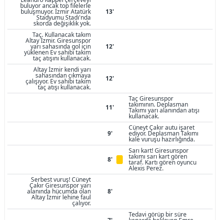
buluyor ancak top filelerle
buluşmuyor. İzmir Atatürk
13'
Stadyumu Stadı'nda
skorda değişiklik yok.
Taç. Kullanacak takım
Altay İzmir. Giresunspor
yarı sahasında gol için
12'
yüklenen Ev sahibi takım
taç atışını kullanacak.
Altay İzmir kendi yarı
sahasından çıkmaya
12'
çalışıyor. Ev sahibi takım
taç atışı kullanacak.
Taç Giresunspor
takımının. Deplasman
11'
Takımı yarı alanından atışı
kullanacak.
Cüneyt Çakır autu işaret
9'
ediyor. Deplasman Takımı
kale vuruşu hazırlığında.
Sarı kart! Giresunspor
takımı sarı kart gören
8'
taraf. Kartı gören oyuncu
Alexis Perez.
Serbest vuruş! Cüneyt
Çakır Giresunspor yarı
alanında hücumda olan
8'
Altay İzmir lehine faul
çalıyor.
Tedavi görüp bir süre