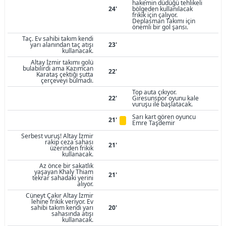
hakemin düdüğü tehlikeli
24'
bölgeden kullanılacak
frikik için çalıyor.
Deplasman Takımı için
önemli bir gol şansı.
Taç. Ev sahibi takım kendi
yarı alanından taç atışı
23'
kullanacak.
Altay İzmir takımı golü
bulabilirdi ama Kazımcan
22'
Karataş çektiği şutta
çerçeveyi bulmadı.
Top auta çıkıyor.
22'
Giresunspor oyunu kale
vuruşu ile başlatacak.
Sarı kart gören oyuncu
21'
Emre Taşdemir
Serbest vuruş! Altay İzmir
rakip ceza sahası
21'
üzerinden frikik
kullanacak.
Az önce bir sakatlık
yaşayan Khaly Thiam
21'
tekrar sahadaki yerini
alıyor.
Cüneyt Çakır Altay İzmir
lehine frikik veriyor. Ev
sahibi takım kendi yarı
20'
sahasında atışı
kullanacak.