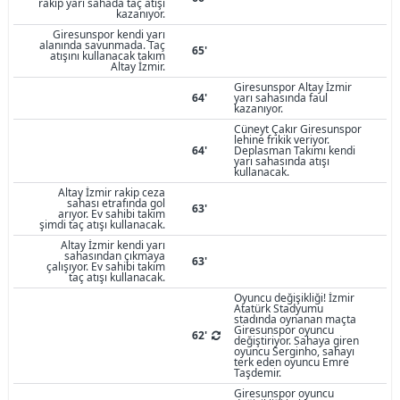
rakip yarı sahada taç atışı
kazanıyor.
Giresunspor kendi yarı
alanında savunmada. Taç
65'
atışını kullanacak takım
Altay İzmir.
Giresunspor Altay İzmir
64'
yarı sahasında faul
kazanıyor.
Cüneyt Çakır Giresunspor
lehine frikik veriyor.
64'
Deplasman Takımı kendi
yarı sahasında atışı
kullanacak.
Altay İzmir rakip ceza
sahası etrafında gol
63'
arıyor. Ev sahibi takım
şimdi taç atışı kullanacak.
Altay İzmir kendi yarı
sahasından çıkmaya
63'
çalışıyor. Ev sahibi takım
taç atışı kullanacak.
Oyuncu değişikliği! İzmir
Atatürk Stadyumu
stadında oynanan maçta
Giresunspor oyuncu
62'
değiştiriyor. Sahaya giren
oyuncu Serginho, sahayı
terk eden oyuncu Emre
Taşdemir.
Giresunspor oyuncu