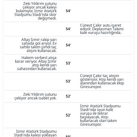
Zeki Yıldırım şutunu
çekiyor ancak kaleyi
bulamıyor. İzmir Atatürk
54'
Stadyumu Stadı'nda skor
değişmedi.
Cüneyt Çakır autu işaret
54'
ediyor. Deplasman Takımı
kale vuruşu hazırlığında.
Altay İzmir rakip yarı
sahada gol arıyor. Ev
54'
sahibi takım şimdi taç
atışını kullanacak.
Hakem serbest atışa
karar veriyor. Altay İzmir
53'
atışı kendi yarı
sahasından kullanacak.
Cüneyt Çakır taç atışını
gösteriyor. Atışı kendi yarı
53'
alanından kullanacak ekip
Giresunspor.
Zeki Yıldırım şutunu
52'
çekiyor ancak isabet yok.
İzmir Atatürk Stadyumu
Stadı'nda oyun kale
vuruşu ile tekrar
52'
başlayacak. Atışı
kullanacak olan takım
Giresunspor.
İzmir Atatürk Stadyumu
Stadı'nda kaleyi yoklayan
50'