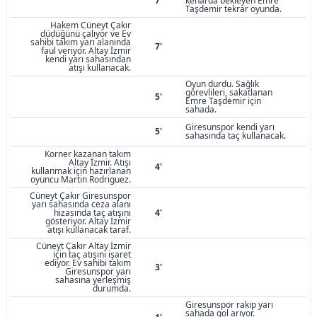
7'
kenarda bekleyen Emre
Taşdemir tekrar oyunda.
Hakem Cüneyt Çakır
düdüğünü çalıyor ve Ev
sahibi takım yarı alanında
7'
faul veriyor. Altay İzmir
kendi yarı sahasından
atışı kullanacak.
Oyun durdu. Sağlık
görevlileri, sakatlanan
5'
Emre Taşdemir için
sahada.
Giresunspor kendi yarı
5'
sahasında taç kullanacak.
Korner kazanan takım
Altay İzmir. Atışı
4'
kullanmak için hazırlanan
oyuncu Martin Rodriguez.
Cüneyt Çakır Giresunspor
yarı sahasında ceza alanı
hizasında taç atışını
4'
gösteriyor. Altay İzmir
atışı kullanacak taraf.
Cüneyt Çakır Altay İzmir
için taç atışını işaret
ediyor. Ev sahibi takım
3'
Giresunspor yarı
sahasına yerleşmiş
durumda.
Giresunspor rakip yarı
sahada gol arıyor.