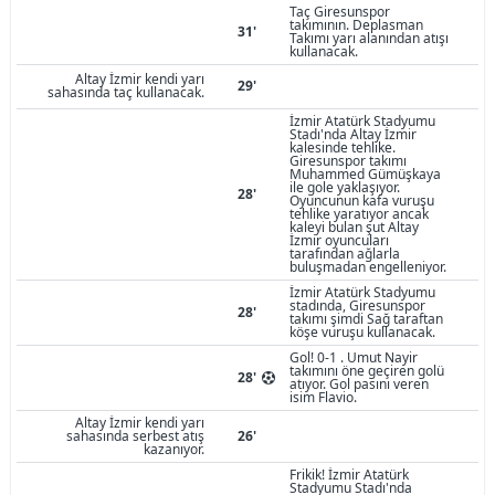
Taç Giresunspor
takımının. Deplasman
31'
Takımı yarı alanından atışı
kullanacak.
Altay İzmir kendi yarı
29'
sahasında taç kullanacak.
İzmir Atatürk Stadyumu
Stadı'nda Altay İzmir
kalesinde tehlike.
Giresunspor takımı
Muhammed Gümüşkaya
ile gole yaklaşıyor.
28'
Oyuncunun kafa vuruşu
tehlike yaratıyor ancak
kaleyi bulan şut Altay
İzmir oyuncuları
tarafından ağlarla
buluşmadan engelleniyor.
İzmir Atatürk Stadyumu
stadında, Giresunspor
28'
takımı şimdi Sağ taraftan
köşe vuruşu kullanacak.
Gol! 0-1 . Umut Nayir
takımını öne geçiren golü
28'
atıyor. Gol pasını veren
isim Flavio.
Altay İzmir kendi yarı
sahasında serbest atış
26'
kazanıyor.
Frikik! İzmir Atatürk
Stadyumu Stadı'nda