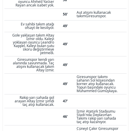
oyuncu Ahmed Yasser
Rayan ancak isabet yok.
Aut atışını kullanacak
50'
takımGiresunspor.
Ev sahibi takım atağı
49'
ofsayt ile kesiliyor.
Gole yaklaşan takım Altay
İzmir oldu. Kaleyi
yoklayan oyuncu Leandro
49'
Kappel. Kaleyi bulan şutu
skoru değiştirmeye
yetmedi.
Giresunspor kendi yarı
alanında savunmada. Taç
49'
atışını kullanacak takım
Altay İzmir.
Giresunspor takımı
sahanın Sol köşesindan
49'
korner atışı kullanacak.
Topun başındaki oyuncu
Muhammed Gümüşkaya.
Rakip yarı sahada gol
arayan Altay İzmir şimdi
47'
taç atışı kullanacak.
İzmir Atatürk Stadyumu
Stadı'nda Deplasman
46'
Takımı rakip yarı sahada
taç atışı kazanıyor.
Cüneyt Çakır Giresunspor