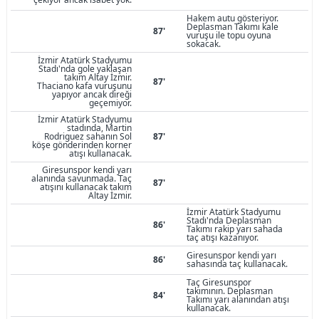
Hakem autu gösteriyor.
Deplasman Takımı kale
87'
vuruşu ile topu oyuna
sokacak.
İzmir Atatürk Stadyumu
Stadı'nda gole yaklaşan
takım Altay İzmir.
87'
Thaciano kafa vuruşunu
yapıyor ancak direği
geçemiyor.
İzmir Atatürk Stadyumu
stadında, Martin
Rodriguez sahanın Sol
87'
köşe gönderinden korner
atışı kullanacak.
Giresunspor kendi yarı
alanında savunmada. Taç
87'
atışını kullanacak takım
Altay İzmir.
İzmir Atatürk Stadyumu
Stadı'nda Deplasman
86'
Takımı rakip yarı sahada
taç atışı kazanıyor.
Giresunspor kendi yarı
86'
sahasında taç kullanacak.
Taç Giresunspor
takımının. Deplasman
84'
Takımı yarı alanından atışı
kullanacak.