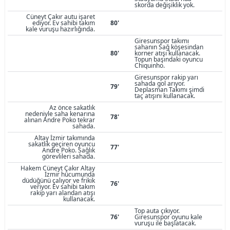
skorda değişiklik yok.
Cüneyt Çakır autu işaret
ediyor. Ev sahibi takım
80'
kale vuruşu hazırlığında.
Giresunspor takımı
sahanın Sağ köşesindan
80'
korner atışı kullanacak.
Topun başındaki oyuncu
Chiquinho.
Giresunspor rakip yarı
sahada gol arıyor.
79'
Deplasman Takımı şimdi
taç atışını kullanacak.
Az önce sakatlık
nedeniyle saha kenarına
78'
alınan Andre Poko tekrar
sahada.
Altay İzmir takımında
sakatlık geçiren oyuncu
77'
Andre Poko. Sağlık
görevlileri sahada.
Hakem Cüneyt Çakır Altay
İzmir hücumunda
düdüğünü çalıyor ve frikik
76'
veriyor. Ev sahibi takım
rakip yarı alandan atışı
kullanacak.
Top auta çıkıyor.
76'
Giresunspor oyunu kale
vuruşu ile başlatacak.