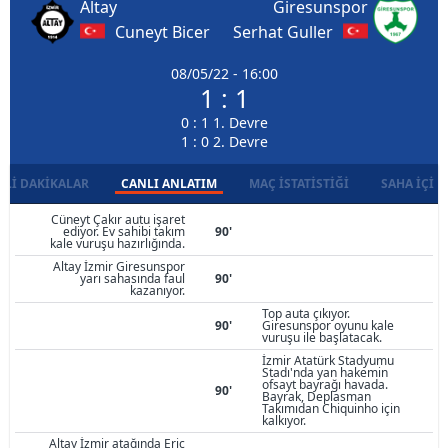
Altay
Giresunspor
Cuneyt Bicer
Serhat Guller
08/05/22 - 16:00
1 : 1
0 : 1 1. Devre
1 : 0 2. Devre
LI DAKIKALAR
CANLI ANLATIM
MAÇ İSTATISTIĞI
SAHA İÇI D
Cüneyt Çakır autu işaret
ediyor. Ev sahibi takım
90'
kale vuruşu hazırlığında.
Altay İzmir Giresunspor
yarı sahasında faul
90'
kazanıyor.
Top auta çıkıyor.
90'
Giresunspor oyunu kale
vuruşu ile başlatacak.
İzmir Atatürk Stadyumu
Stadı'nda yan hakemin
ofsayt bayrağı havada.
90'
Bayrak, Deplasman
Takımıdan Chiquinho için
kalkıyor.
Altay İzmir atağında Eric