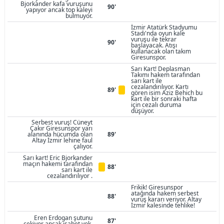
Bjorkander kafa vuruşunu
90'
yapıyor ancak top kaleyi
bulmuyor.
İzmir Atatürk Stadyumu
Stadı'nda oyun kale
vuruşu ile tekrar
90'
başlayacak. Atışı
kullanacak olan takım
Giresunspor.
Sarı Kart! Deplasman
Takımı hakem tarafından
sarı kart ile
cezalandırılıyor. Kartı
89'
gören isim Aziz Behich bu
kart ile bir sonraki hafta
için cezalı duruma
düşüyor.
Serbest vuruş! Cüneyt
Çakır Giresunspor yarı
alanında hücumda olan
89'
Altay İzmir lehine faul
çalıyor.
Sarı kart! Eric Bjorkander
maçın hakemi tarafından
88'
sarı kart ile
cezalandırılıyor .
Frikik! Giresunspor
atağında hakem serbest
88'
vuruş kararı veriyor. Altay
İzmir kalesinde tehlike!
Eren Erdogan şutunu
87'
çekiyor ancak isabet yok.