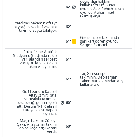
değişikliği hakkını
kullanan taraf. Giren
62'
oyuncu Aziz Behich, çıkan
oyuncu Muhammed
Gümüşkaya.
Yardımcı hakemin ofsayt
bayrağı havada. Ev sahibi
62'
takım ofsayta takılıyor.
Giresunspor takımında
61'
sarı kart gören oyuncu
Sergen Picinciol.
Frikik! İzmir Atatürk
Stadyumu Stadı'nda rakip
yarı alandan serbest
61'
vuruş kullanacak olan
takım Altay İzmir.
Taç Giresunspor
takımının. Deplasman
61'
Takımı yarı alanından atışı
kullanacak.
Gol! Leandro Kappel
(Altay İzmir) kafa
vuruşuyla takımına
beraberliği getiren golü
60'
attı. Durum 1-1. Cebrail
Karayel asisti yapan
oyuncu.
Maçın hakemi Cüneyt
Çakır, Altay İzmir takımı
60'
lehine köşe atışı kararı
verdi.