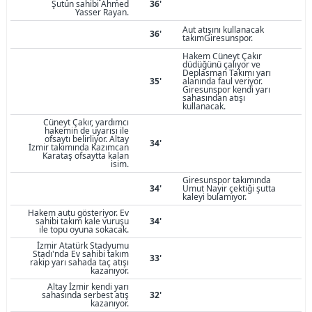
Şutun sahibi Ahmed
36'
Yasser Rayan.
Aut atışını kullanacak
36'
takımGiresunspor.
Hakem Cüneyt Çakır
düdüğünü çalıyor ve
Deplasman Takımı yarı
35'
alanında faul veriyor.
Giresunspor kendi yarı
sahasından atışı
kullanacak.
Cüneyt Çakır, yardımcı
hakemin de uyarısı ile
ofsaytı belirliyor. Altay
34'
İzmir takımında Kazımcan
Karataş ofsaytta kalan
isim.
Giresunspor takımında
34'
Umut Nayir çektiği şutta
kaleyi bulamıyor.
Hakem autu gösteriyor. Ev
sahibi takım kale vuruşu
34'
ile topu oyuna sokacak.
İzmir Atatürk Stadyumu
Stadı'nda Ev sahibi takım
33'
rakip yarı sahada taç atışı
kazanıyor.
Altay İzmir kendi yarı
sahasında serbest atış
32'
kazanıyor.