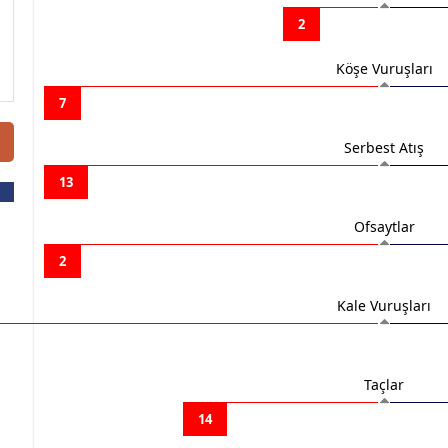
2
Köşe Vuruşları
7
Serbest Atış
13
Ofsaytlar
2
Kale Vuruşları
Taçlar
14