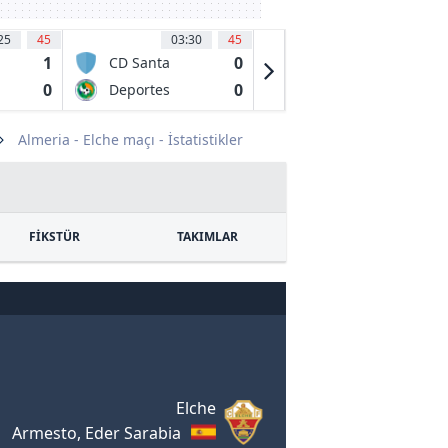
25
45
03:30
45
03:30
45
1
0
0
CD Santa
Deportes
Cruz
Quindio
0
0
0
Deportes
Internacional
Puerto Montt
Fc De Palmira
Almeria - Elche maçı - İstatistikler
FİKSTÜR
TAKIMLAR
Elche
Armesto, Eder Sarabia