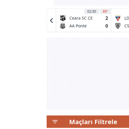
04:00
12
02:30
89
'
0
2
Tigres UANL
Ceara SC CE
LD
0
0
Minnesota
AA Ponte
C
United FC
Preta SP
In
de
Maçları Filtrele