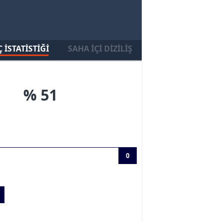
 İSTATISTIĞI
SAHA İÇI DIZILIŞ
% 51
0