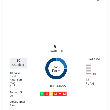
1,05
5
BERABERLİK
SIRALAMA
10
GALİBİYET
%25
Form
En fazla
16
farkla
kazanılan
32
maç
PUAN
PERFORMANS
3 - 0
Toplam Gol
G
M
B
M
M
M
29
Ort.gol/maç
1,45