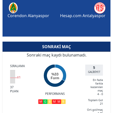
Corendon Alanyaspor
Hesap.com Antalyaspor
SONRAKI MAÇ
Sonraki maç kaydı bulunamadı.
SIRALAMA
5
GALİBİYET
%33
11
Form
En fazla
farkla
37
kazanılan
maç
PUAN
PERFORMANS
4 - 0
Toplam Gol
M
G
B
M
M
B
21
Ort.gol/maç