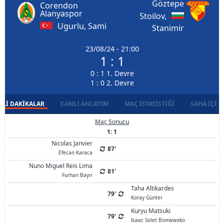
Göztepe
Corendon
Alanyaspor
Stoilov,
Ugurlu, Sami
Stanimir
23/08/24 - 21:00
1 : 1
0 : 1 1. Devre
1 : 0 2. Devre
LI DAKIKALAR
CANLI ANLATIM
MAÇ İSTATISTIĞI
SAHA İÇI D
Maç Sonucu
1: 1
Nicolas Janvier
87'
Efecan Karaca
Nuno Miguel Reis Lima
81'
Furhan Bayır
Taha Altikardes
79'
Koray Günter
Kuryu Matsuki
79'
Isaac Solet Bomawoko