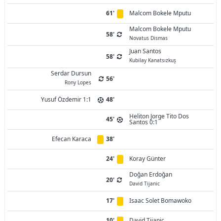
61'
Malcom Bokele Mputu
Malcom Bokele Mputu
58'
Novatus Dismas
Juan Santos
58'
Kubilay Kanatsızkuş
Serdar Dursun
56'
Rony Lopes
Yusuf Özdemir 1:1
48'
Heliton Jorge Tito Dos
45'
Santos 0:1
Efecan Karaca
38'
24'
Koray Günter
Doğan Erdoğan
20'
David Tijanic
17'
Isaac Solet Bomawoko
10'
David Tijanic