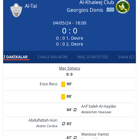
Al-Khaleej Club
Al-Tai
Georgios Donis
04/05/24 - 18:00
0 : 0
0 : 0 1. Devre
0 : 0 2. Devre
LI DAKIKALAR
CANLI ANLATIM
MAÇ İSTATISTIĞI
SAHA İÇI D
Maç Sonucu
0: 0
Enzo Roco
90'
88'
Arif Saleh Al-Haydar
84'
Abdalellah Hawsawi
Abdulfattah Asiri
83'
Andrei Cordea
Mansour Hamzi
67'