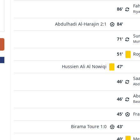
Fah
86'
Riy
Abdulhadi Al-Harajin 2:1
84'
Su
71'
Moh
51'
Ro
Hussien Ali Al Nowiqi
47'
Sa
46'
Abd
Ab
46'
Bas
45'
Fra
Birama Toure 1:0
43'
40'
Me