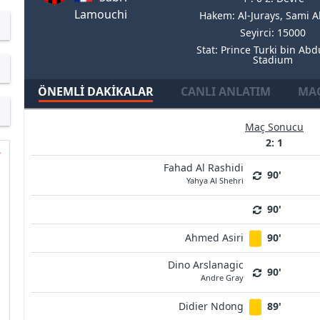
Lamouchi
Hakem: Al-Jurays, Sami
Seyirci: 15000
Stat: Prince Turki bin Abd
Stadium
ÖNEMLI DAKIKALAR
CANLI ANLATIM
MAÇ
Maç Sonucu
2: 1
Fahad Al Rashidi
90'
Yahya Al Shehri
90'
Ahmed Asiri
90'
Dino Arslanagic
90'
Andre Gray
Didier Ndong
89'