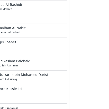
ad Al-Rashidi
ad Mahrez
maihan Al-Nabit
amed Almajhad
ger Ibanez
ad Yaslam Balobaid
ullah Alammar
dulkarim bin Mohamed Darisi
sam Al-Hurayji
nck Kessie 1:1
rih Demiral