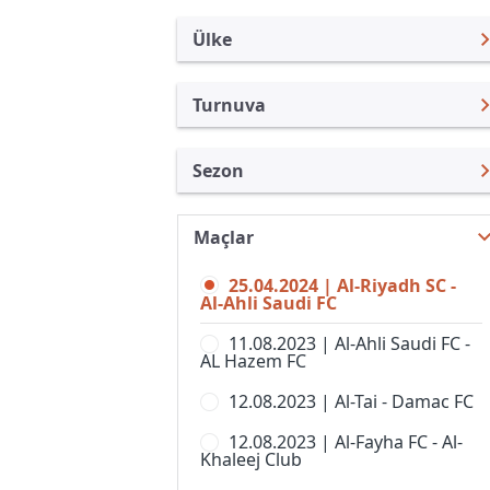
Ülke
Turnuva
Suudi Arabistan
Saudi.Prof. Ligi
Sezon
Türkiye
Kings Kupası
Saudi.Prof. Ligi 23/24
Uluslararası
1.Lig
Maçlar
Saudi.Prof. Ligi 26/27
Uluslararası Kulüpler
Crown Prince Kupası
25.04.2024 | Al-Riyadh SC -
Saudi.Prof. Ligi 25/26
Turkiye
Al-Ahli Saudi FC
Second Division
Saudi.Prof. Ligi 24/25
İngiltere
11.08.2023 | Al-Ahli Saudi FC -
Süper Kupa
AL Hazem FC
Saudi.Prof. Ligi 22/23
İspanya
U21 Elite League
12.08.2023 | Al-Tai - Damac FC
Saudi.Prof. Ligi 21/22
Almanya Amatör
12.08.2023 | Al-Fayha FC - Al-
Saudi.Prof. Ligi 20/21
Fransa
Khaleej Club