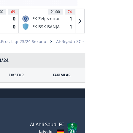
00
69
21:00
74
21:15
60
'
0
1
0
FK Zeljeznicar
Etoile
Sarajevo
Carouge
0
1
1
FK BSK BANJA
Neuchatel
LUKA
Xamax
.Prof. Ligi 23/24 Sezonu
Al-Riyadh SC -
3/24
FİKSTÜR
TAKIMLAR
Al-Ahli Saudi FC
Jaissle,