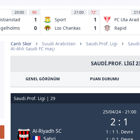
20:00
90
21:00
72
'
21:
1
1
istianstad
Sport
FC Uta Arad
Huancayo
0
1
gelholms
Los Chankas
Rapid
CYC
Bucuresti
1923
Canlı Skor
Suudi Arabistan
Saudi.Prof. Ligi
Saudi
Al-Ahli Saudi FC maçı
SAUDI.PROF. LIGI 2
GENEL GÖRÜNÜM
PUAN DURUMU
Saudi.Prof. Ligi | 29
25/04/24 - 21:00
2 : 1
Al-Riyadh SC
1 : 1 1. Devre
Sabri
1 : 0 2. Devre