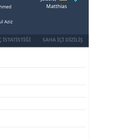
Matthias
 Ahmed
ul Aziz
 İSTATISTIĞI
SAHA İÇI DIZILIŞ