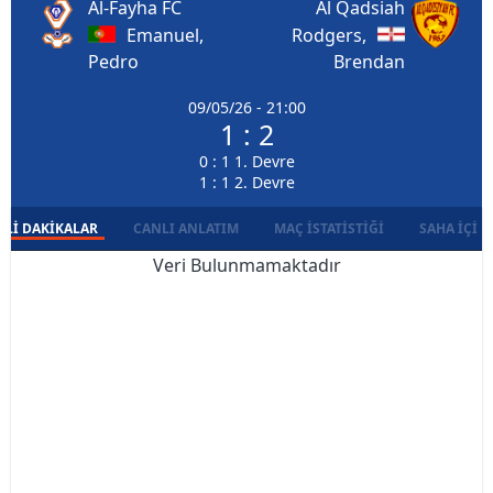
Al-Fayha FC
Al Qadsiah
Emanuel,
Rodgers,
Pedro
Brendan
09/05/26 - 21:00
1 : 2
0 : 1 1. Devre
1 : 1 2. Devre
LI DAKIKALAR
CANLI ANLATIM
MAÇ İSTATISTIĞI
SAHA İÇI D
Veri Bulunmamaktadır