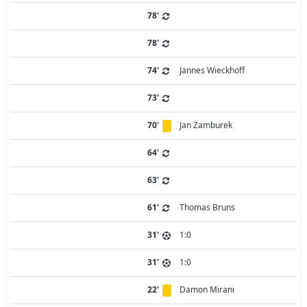
78'
78'
74'
Jannes Wieckhoff
73'
70'
Jan Zamburek
64'
63'
61'
Thomas Bruns
31'
1:0
31'
1:0
22'
Damon Mirani