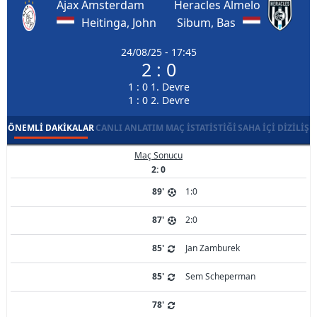
Ajax Amsterdam
Heracles Almelo
Heitinga, John
Sibum, Bas
24/08/25 - 17:45
2 : 0
1 : 0 1. Devre
1 : 0 2. Devre
ÖNEMLI DAKIKALAR
CANLI ANLATIM
MAÇ İSTATISTIĞI
SAHA İÇI DIZILIŞ
Maç Sonucu
2: 0
89'
1:0
87'
2:0
85'
Jan Zamburek
85'
Sem Scheperman
78'