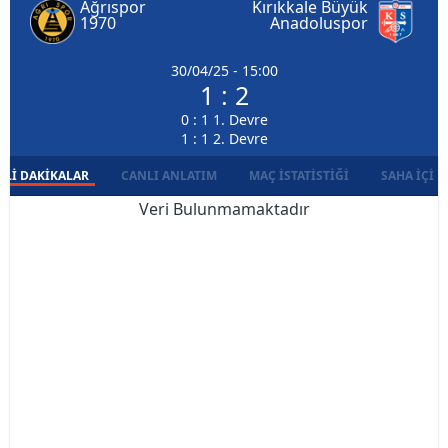
Ağrıspor
Kırıkkale Büyük
1970
Anadoluspor
30/04/25 - 15:00
1 : 2
0 : 1 1. Devre
1 : 1 2. Devre
LI DAKIKALAR
CANLI ANLATIM
MAÇ İSTATISTIĞI
SAHA İÇI D
Veri Bulunmamaktadır