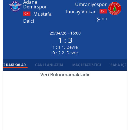
Adana
Ümraniyespor
Demirspor
Tuncay Volkan
Mustafa
Şanlı
Dalci
25/04/26 - 16:00
1 : 3
1 : 1 1. Devre
0 : 2 2. Devre
LI DAKIKALAR
CANLI ANLATIM
MAÇ İSTATISTIĞI
SAHA İÇI D
Veri Bulunmamaktadır