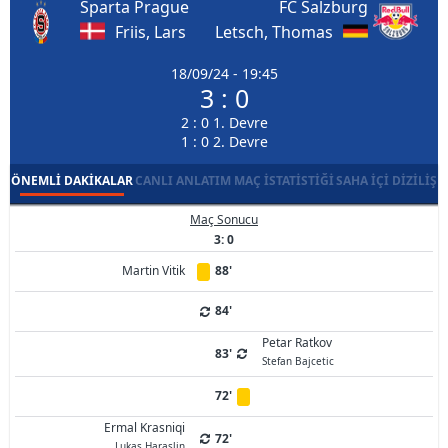
Sparta Prague
FC Salzburg
Friis, Lars
Letsch, Thomas
18/09/24 - 19:45
3 : 0
2 : 0 1. Devre
1 : 0 2. Devre
ÖNEMLI DAKIKALAR
CANLI ANLATIM
MAÇ İSTATISTIĞI
SAHA İÇI DIZILIŞ
Maç Sonucu
3: 0
Martin Vitik
88'
84'
Petar Ratkov
83'
Stefan Bajcetic
72'
Ermal Krasniqi
72'
Lukas Haraslin