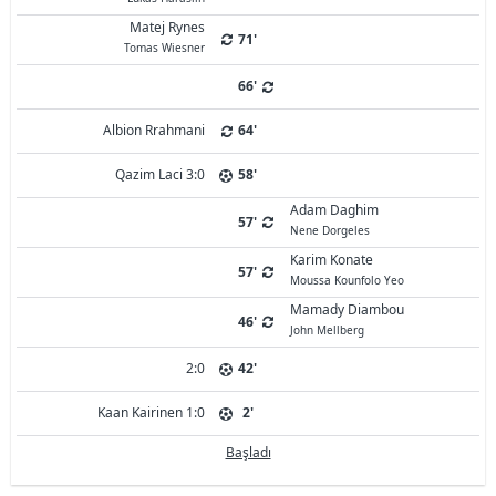
Matej Rynes
71'
Tomas Wiesner
66'
Albion Rrahmani
64'
Qazim Laci 3:0
58'
Adam Daghim
57'
Nene Dorgeles
Karim Konate
57'
Moussa Kounfolo Yeo
Mamady Diambou
46'
John Mellberg
2:0
42'
Kaan Kairinen 1:0
2'
Başladı