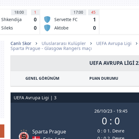
18:00
1
17:00
45
0
1
 Shkendija
Servette FC
racine
Chenois
0
0
 Sileks
Aktobe
atovo
Canlı Skor
Uluslararası Kulüpler
UEFA Avrupa Ligi
Sparta Prague - Glasgow Rangers maçı
UEFA AVRUPA LIGI 2
GENEL GÖRÜNÜM
PUAN DURUMU
UEFA Avrupa Ligi | 3
26/10/23 - 19:45
0 : 0
0 : 0 1. Devre
Sparta Prague
0 : 0 2. Devre