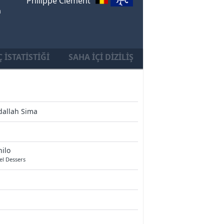
Philippe Clement
a
 İSTATISTIĞI
SAHA İÇI DIZILIŞ
dallah Sima
ilo
el Dessers