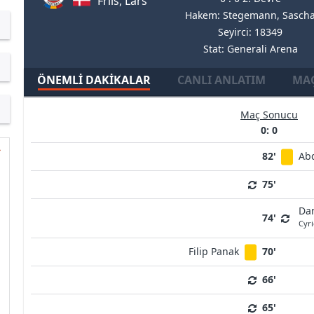
Friis, Lars
Hakem: Stegemann, Sasch
Seyirci: 18349
Stat: Generali Arena
ÖNEMLI DAKIKALAR
CANLI ANLATIM
MAÇ
Maç Sonucu
0: 0
82'
Ab
75'
Dan
74'
Cyri
Filip Panak
70'
66'
65'