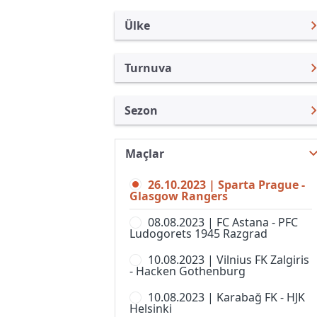
Ülke
Turnuva
Uluslararası Kulüpler
UEFA Avrupa Ligi
Sezon
Türkiye
UEFA Şampiyonlar Ligi
UEFA Avrupa Ligi 23/24
Uluslararası
Kupa Libertadores
Maçlar
UEFA Avrupa Ligi 26/27
Turkiye
UEFA Süper Kupa
26.10.2023 | Sparta Prague -
UEFA Avrupa Ligi 25/26
İngiltere
Glasgow Rangers
Kulüpler Dünya Kupası
UEFA Avrupa Ligi 24/25
İspanya
08.08.2023 | FC Astana - PFC
UEFA Avrupa Konferans Ligi
Ludogorets 1945 Razgrad
UEFA Avrupa Ligi 22/23
Almanya Amatör
Kulüp Hazırlık Maçları
10.08.2023 | Vilnius FK Zalgiris
UEFA Avrupa Ligi 21/22
Fransa
- Hacken Gothenburg
AFC Challenge League
UEFA Avrupa Ligi 20/21
İtalya
10.08.2023 | Karabağ FK - HJK
AFC Champions League,
Helsinki
Women