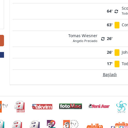
Sco
64'
Tod
63'
Co
Tomas Wiesner
26'
Angelo Preciado
26'
Joh
17'
Tod
Başladı