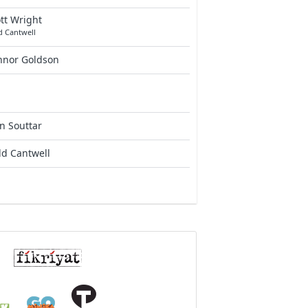
tt Wright
d Cantwell
nnor Goldson
n Souttar
d Cantwell