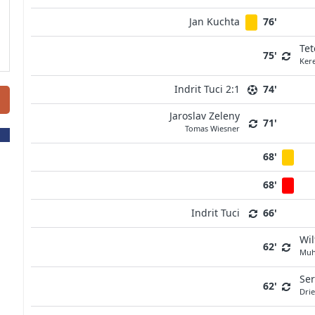
Jan Kuchta
76'
Tet
75'
Ker
Indrit Tuci 2:1
74'
Jaroslav Zeleny
71'
Tomas Wiesner
68'
68'
Indrit Tuci
66'
Wil
62'
Muh
Ser
62'
Dri