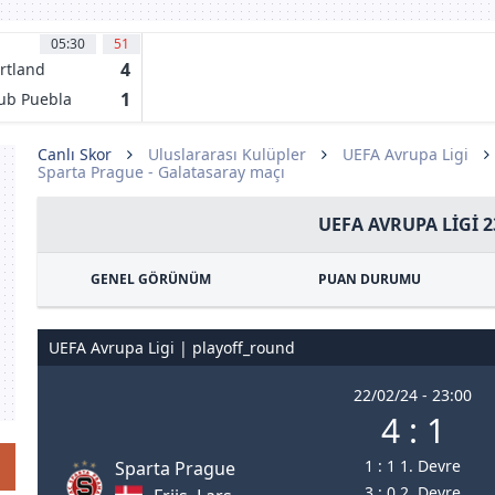
05:30
51
4
rtland
mbers
1
ub Puebla
Canlı Skor
Uluslararası Kulüpler
UEFA Avrupa Ligi
Sparta Prague - Galatasaray maçı
UEFA AVRUPA LIGI 2
GENEL GÖRÜNÜM
PUAN DURUMU
UEFA Avrupa Ligi | playoff_round
22/02/24 - 23:00
4 : 1
1 : 1 1. Devre
Sparta Prague
3 : 0 2. Devre