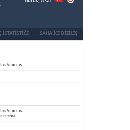
Buruk, Okan
y
 İSTATISTIĞI
SAHA İÇI DIZILIŞ
los Vinicius
los Vinicius
s Torreira