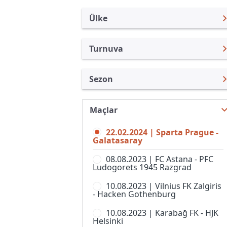
Ülke
Turnuva
Uluslararası Kulüpler
UEFA Avrupa Ligi
Sezon
Türkiye
UEFA Şampiyonlar Ligi
UEFA Avrupa Ligi 23/24
Uluslararası
Kupa Libertadores
Maçlar
UEFA Avrupa Ligi 26/27
Turkiye
UEFA Süper Kupa
22.02.2024 | Sparta Prague -
UEFA Avrupa Ligi 25/26
İngiltere
Galatasaray
Kulüpler Dünya Kupası
UEFA Avrupa Ligi 24/25
İspanya
08.08.2023 | FC Astana - PFC
UEFA Avrupa Konferans Ligi
Ludogorets 1945 Razgrad
UEFA Avrupa Ligi 22/23
Almanya Amatör
Kulüp Hazırlık Maçları
10.08.2023 | Vilnius FK Zalgiris
UEFA Avrupa Ligi 21/22
Fransa
- Hacken Gothenburg
AFC Challenge League
UEFA Avrupa Ligi 20/21
İtalya
10.08.2023 | Karabağ FK - HJK
AFC Champions League,
Helsinki
Women