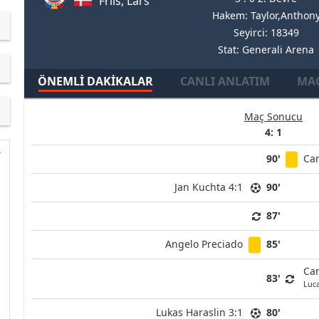
Friis, Lars
Hakem: Taylor,Anthon
Seyirci: 18349
Stat: Generali Arena
ÖNEMLI DAKIKALAR
CANLI ANLATIM
MAÇ
Maç Sonucu
4: 1
90'
Car
Jan Kuchta 4:1
90'
87'
Angelo Preciado
85'
Car
83'
Luca
Lukas Haraslin 3:1
80'