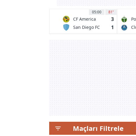
05:00
81
'
3
CF America
Po
Ti
1
San Diego FC
Cl
Maçları Filtrele