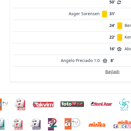
50'
Asger Sorensen
31'
24'
Ber
22'
Ke
16'
Abd
Angelo Preciado 1:0
8'
Başladı