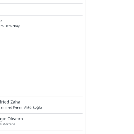
e
em Demirbay
fried Zaha
ammed Kerem Aktürkoğlu
gio Oliveira
es Mertens