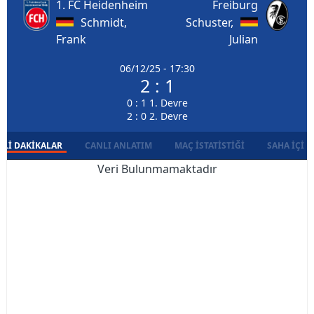
1. FC Heidenheim
Freiburg
Schmidt,
Schuster,
Frank
Julian
06/12/25 - 17:30
2 : 1
0 : 1 1. Devre
2 : 0 2. Devre
LI DAKIKALAR
CANLI ANLATIM
MAÇ İSTATISTIĞI
SAHA İÇI D
Veri Bulunmamaktadır