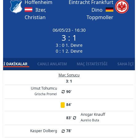
Hoffenheim
Eintracht Frankfurt
Ilzer,
Dino
Christian
Toppmoller
06/05/23 - 16:30
3 : 1
3 : 0 1. Devre
0 : 1 2. Devre
LI DAKIKALAR
CANLI ANLATIM
MAÇ İSTATISTIĞI
SAHA İÇI D
Maç Sonucu
3: 1
Umut Tohumcu
90'
Grischa Promel
84'
Ansgar Knauff
83'
Aurelio Buta
Kasper Dolberg
78'