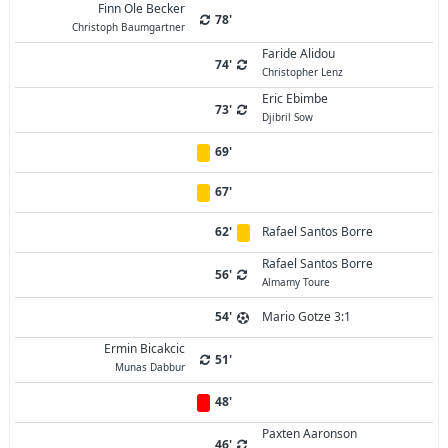
Finn Ole Becker
78'
Christoph Baumgartner
Faride Alidou
74'
Christopher Lenz
Eric Ebimbe
73'
Djibril Sow
69'
67'
62'
Rafael Santos Borre
Rafael Santos Borre
56'
Almamy Toure
54'
Mario Gotze 3:1
Ermin Bicakcic
51'
Munas Dabbur
48'
Paxten Aaronson
46'