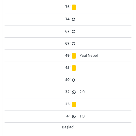
75'
74'
67'
67'
49'
Paul Nebel
45'
40'
32'
2:0
23'
4'
1:0
Başladı