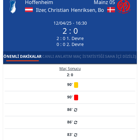
Hoffenheim
Mainz 05
Ilzer, Christian
Henriksen, Bo
12/04/25 - 16:30
2 : 0
2 : 0 1. Devre
0 : 0 2. Devre
ÖNEMLI DAKIKALAR
CANLI ANLATIM
MAÇ İSTATISTIĞI
SAHA İÇI DIZILIŞ
Maç Sonucu
2: 0
90'
90'
86'
86'
83'