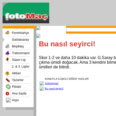
Fenerbahçe
Galatasaray
Bu nasıl seyirci!
Beşiktaş
Trabzonspor
Skor 1-2 ve daha 10 dakika var. G.Saray bi
Süper Lig
çıkma ümidi doğacak. Ama 3 kendini bilme
2. & 3. Ligler
ümitleri de bitirdi.
Aktüel
KONUYLA İLİŞKİLİ DİĞER YAZILAR
Yazarlar
Zulümpiyat!
Fikstür
Bu nasıl seyirci!
Ana Sayfa
Arşiv