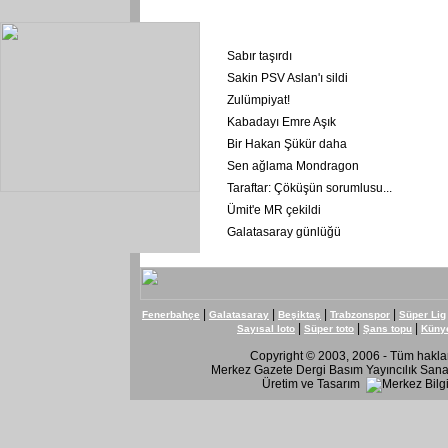
Sabır taşırdı
Sakin PSV Aslan'ı sildi
Zulümpiyat!
Kabadayı Emre Aşık
Bir Hakan Şükür daha
Sen ağlama Mondragon
Taraftar: Çöküşün sorumlusu
...
Ümit'e MR çekildi
Galatasaray günlüğü
|
|
|
|
Fenerbahçe
Galatasaray
Beşiktaş
Trabzonspor
Süper Lig
|
|
|
Sayısal loto
Süper toto
Şans topu
Küny
Copyright © 2003, 2006 - Tüm hakları
Merkez Gazete Dergi Basım Yayıncılık Sanay
Üretim ve Tasarım