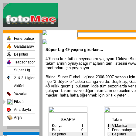
Fenerbahçe
Galatasaray
Süper Lig 49 yaşına girerken...
Beşiktaş
49'uncu kez futbol heyecanını yaşayan Türkiye Birin
Trabzonspor
takımlarının oynayacağı maçların tam listesini ww
taraftarları için yayınlıyor.
Süper Lig
Birinci Süper Futbol Ligi'nde 2006-2007 sezonu için
2. & 3. Ligler
lige ''3 Büyükler'' adeta damga vurdu. Beşiktaş, G
Aktüel
48 yıllık geçmişi bulunan ligde tüm sezonlarda yer a
çekiyor. Takımınız ve diğer takımların dereceleri 
Yazarlar
maçları hafta hafta öğrenmek için bir tık yeterli.
Fikstür
Ana Sayfa
Arşiv
9.HAFTA
Takım
Konya
1
1
V.Manisa
Bursa
0
2
Fenerbahçe
Beşiktaş
1
3
Beşiktaş