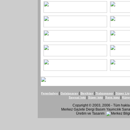
|
|
|
|
Fenerbahçe
Galatasaray
Beşiktaş
Trabzonspor
Süper Lig
|
|
|
Sayısal loto
Süper toto
Şans topu
Küny
Copyright © 2003, 2006 - Tüm hakları
Merkez Gazete Dergi Basım Yayıncılık Sanay
Üretim ve Tasarım