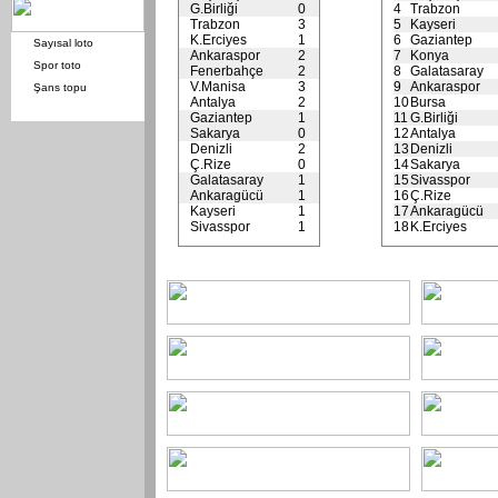
G.Birliği
0
4
Trabzon
Trabzon
3
5
Kayseri
K.Erciyes
1
6
Gaziantep
Sayısal loto
Ankaraspor
2
7
Konya
Spor toto
Fenerbahçe
2
8
Galatasaray
V.Manisa
3
9
Ankaraspor
Şans topu
Antalya
2
10
Bursa
Gaziantep
1
11
G.Birliği
Sakarya
0
12
Antalya
Denizli
2
13
Denizli
Ç.Rize
0
14
Sakarya
Galatasaray
1
15
Sivasspor
Ankaragücü
1
16
Ç.Rize
Kayseri
1
17
Ankaragücü
Sivasspor
1
18
K.Erciyes