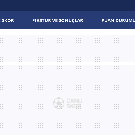
I SKOR
FIKSTÜR VE SONUÇLAR
PUAN DURUM