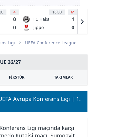
00
4
18:00
6
'
17:00
49
'
0
1
1
FC Haka
Servette FC
ia
Valkeakoski
Chenois
0
0
0
Jippo
Aktobe
ns Ligi
UEFA Conference League
UE 26/27
FİKSTÜR
TAKIMLAR
 UEFA Avrupa Konferans Ligi | 1.
 Konferans Ligi maçında karşı
Torpedo Kutaisi maçı, Sumgayit