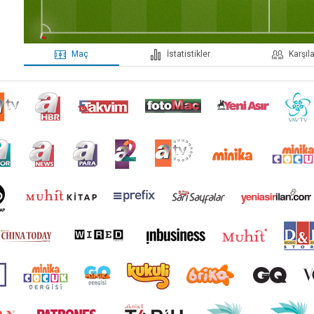
maç
i̇statistikler
karşı