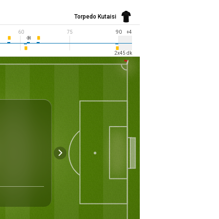
Torpedo Kutaisi
60
75
90
+4
2
x
45
dk
Saha
İyi
Sumgayit City
İyi
Hava
Stadium
Zemin Durum
Sumqayit
10047
-
Kapasite
Sahalar Arası Mesafe