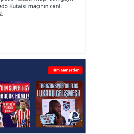
edo Kutaisi maçının canlı
z.
Tüm Manşetler