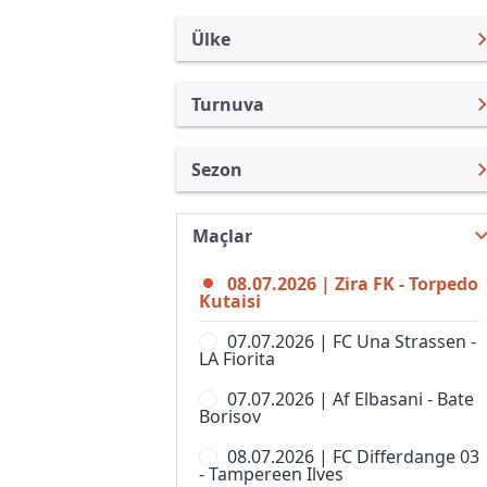
Ülke
Turnuva
Uluslararası Kulüpler
UEFA Avrupa Konferans Ligi
Sezon
Türkiye
UEFA Şampiyonlar Ligi
UEFA Conference League
Uluslararası
UEFA Avrupa Ligi
26/27
Maçlar
Turkiye
Kupa Libertadores
UEFA Conference League
25/26
08.07.2026 | Zira FK - Torpedo
İngiltere
Kutaisi
UEFA Süper Kupa
UEFA Konferans Ligi 24/25
İspanya
07.07.2026 | FC Una Strassen -
Kulüpler Dünya Kupası
LA Fiorita
UEFA Avrupa Konferans Ligi
Almanya Amatör
23/24
Kulüp Hazırlık Maçları
07.07.2026 | Af Elbasani - Bate
Fransa
Borisov
UEFA Avrupa Konferans Ligi
AFC Challenge League
22/23
İtalya
08.07.2026 | FC Differdange 03
AFC Champions League,
- Tampereen Ilves
UEFA Avrupa Konferans Ligi
Women