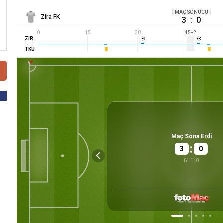
MAÇ SONUCU
Zira FK
3
:
0
0
15
30
45
+2
ZIR
TKU
Maç Sona Erdi
:
3
0
İY
1
:
0