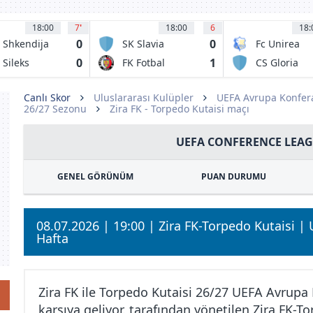
18:00
7
'
18:00
6
18:
0
0
 Shkendija
SK Slavia
Fc Unirea
racine
Prague B
2004 Sloboz
0
1
 Sileks
FK Fotbal
CS Gloria
atovo
Trinec
Bistrita
Canlı Skor
Uluslararası Kulüpler
UEFA Avrupa Konfera
26/27 Sezonu
Zira FK - Torpedo Kutaisi maçı
UEFA CONFERENCE LEAG
GENEL GÖRÜNÜM
PUAN DURUMU
08.07.2026 | 19:00 | Zira FK-Torpedo Kutaisi |
Hafta
Zira FK ile Torpedo Kutaisi 26/27 UEFA Avrupa
karşıya geliyor. tarafından yönetilen Zira FK-