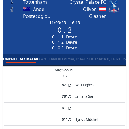
Tottenham
Crystal Palace FC
Ange
Oliver
Postecoglou
Glasner
11/05/25 - 16:15
0 : 2
0 : 1 1. Devre
0 : 1 2. Devre
0 : 0 2. Devre
ÖNEMLI DAKIKALAR
CANLI ANLATIM
MAÇ İSTATISTIĞI
SAHA İÇI DIZILIŞ
Maç Sonucu
0: 2
87'
Wil Hughes
78'
Ismaila Sarr
61'
61'
Tyrick Mitchell