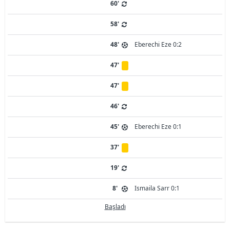
60'
58'
48'
Eberechi Eze 0:2
47'
47'
46'
45'
Eberechi Eze 0:1
37'
19'
8'
Ismaila Sarr 0:1
Başladı