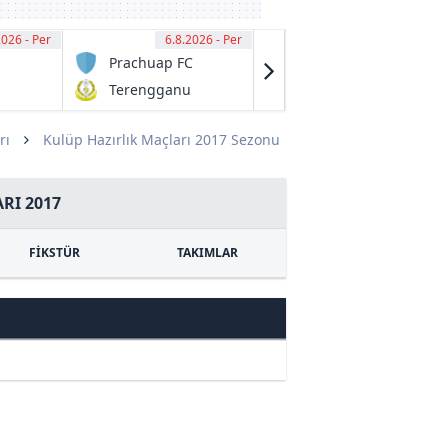
2026 - Per
00
6.8.2026 - Per
13:00
6.8.2026 - Per
13:00
Prachuap FC
Granville
Rage
Terengganu
Fraser Park
FC
FK
rı
Kulüp Hazırlık Maçları 2017 Sezonu
RI 2017
FİKSTÜR
TAKIMLAR