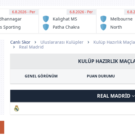
6.8.2026 - Per
12:30
6.8.2026 - Per
12:30
6.8.
13:
dhannagar
Kalighat MS
Melbourne
sa
Victory FC
s Sporting
Patha Chakra
North
ub
Sunshine
Eagles FC
Canlı Skor
Uluslararası Kulüpler
Kulüp Hazırlık Maçla
Real Madrid
KULÜP HAZIRLIK MAÇLA
GENEL GÖRÜNÜM
PUAN DURUMU
REAL MADRID