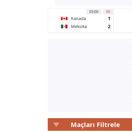
05:00
90
1
Kanada
2
Meksika
Maçları Filtrele