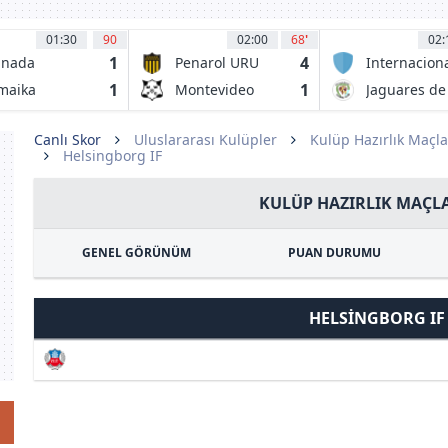
01:30
90
02:00
68
'
02:
1
4
anada
Penarol URU
Internacion
de Bogota.
1
1
maika
Montevideo
Jaguares de
Wanderers
Cordoba
Canlı Skor
Uluslararası Kulüpler
Kulüp Hazırlık Maçla
Helsingborg IF
KULÜP HAZIRLIK MAÇLA
GENEL GÖRÜNÜM
PUAN DURUMU
HELSINGBORG I