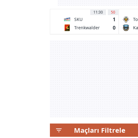
11:30
50
1
SKU
To
Amstetten
0
Trenkwalder
Ka
Admira
Fr
Maçları Filtrele