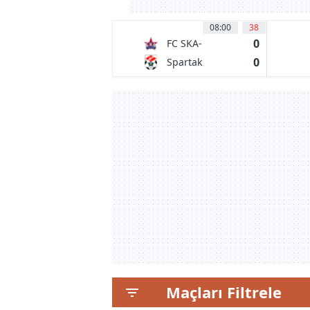
08:00
38
0
FC SKA-
Khabarovsk
0
Spartak
Kostroma
Maçları Filtrele