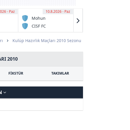
026 - Paz
00
10.8.2026 - Paz
13:30
10.8.2026 - Paz
15:30
Mohun
Lochin
Bagan SG
CISF FC
Qiziriq FC
rı
Kulüp Hazırlık Maçları 2010 Sezonu
RI 2010
FİKSTÜR
TAKIMLAR
N