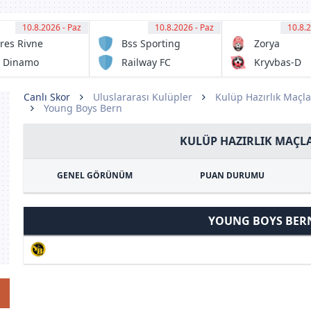
10.8.2026 - Paz
12:00
10.8.2026 - Paz
12:30
10.8.2
13:
res Rivne
Bss Sporting
Zorya
Club
Lugansk
 Dinamo
Railway FC
Kryvbas-D
ev
Krivyi Rig
Canlı Skor
Uluslararası Kulüpler
Kulüp Hazırlık Maçla
Young Boys Bern
KULÜP HAZIRLIK MAÇLA
GENEL GÖRÜNÜM
PUAN DURUMU
YOUNG BOYS BER