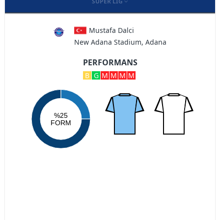
SÜPER LIG
Mustafa Dalci
New Adana Stadium, Adana
PERFORMANS
B
G
M
M
M
M
%25
FORM