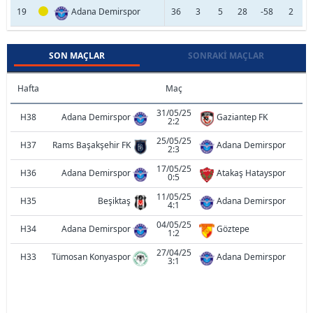
19
Adana Demirspor
36
3
5
28
-58
2
SON MAÇLAR
SONRAKI MAÇLAR
Hafta
Maç
31/05/25
H38
Adana Demirspor
Gaziantep FK
2:2
25/05/25
H37
Rams Başakşehir FK
Adana Demirspor
2:3
17/05/25
H36
Adana Demirspor
Atakaş Hatayspor
0:5
11/05/25
H35
Beşiktaş
Adana Demirspor
4:1
04/05/25
H34
Adana Demirspor
Göztepe
1:2
27/04/25
H33
Tümosan Konyaspor
Adana Demirspor
3:1