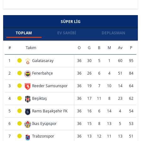
SÜPER LIG
TOPLAM
EV SAHIBI
DEPLASMAN
#
Takım
O
G
B
M
Av
P
1
Galatasaray
36
30
5
1
60
95
2
Fenerbahçe
36
26
6
4
51
84
3
Reeder Samsunspor
36
19
7
10
14
64
4
Beşiktaş
36
17
11
8
23
62
5
Rams Başakşehir FK
36
16
6
14
4
54
6
İkas Eyüpspor
36
15
8
13
5
53
7
Trabzonspor
36
13
12
11
13
51