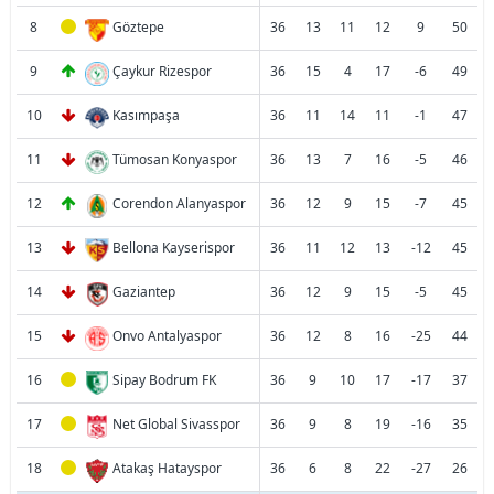
8
Göztepe
36
13
11
12
9
50
9
Çaykur Rizespor
36
15
4
17
-6
49
10
Kasımpaşa
36
11
14
11
-1
47
11
Tümosan Konyaspor
36
13
7
16
-5
46
12
Corendon Alanyaspor
36
12
9
15
-7
45
13
Bellona Kayserispor
36
11
12
13
-12
45
14
Gaziantep
36
12
9
15
-5
45
15
Onvo Antalyaspor
36
12
8
16
-25
44
16
Sipay Bodrum FK
36
9
10
17
-17
37
17
Net Global Sivasspor
36
9
8
19
-16
35
18
Atakaş Hatayspor
36
6
8
22
-27
26