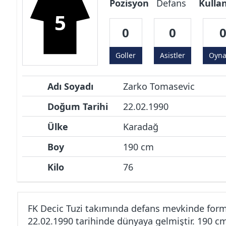
Pozisyon
Defans
Kulla
5
0
0
Goller
Asistler
Oyn
Adı Soyadı
Zarko Tomasevic
Doğum Tarihi
22.02.1990
Ülke
Karadağ
Boy
190 cm
Kilo
76
FK Decic Tuzi takımında defans mevkinde for
22.02.1990 tarihinde dünyaya gelmiştir. 190 c