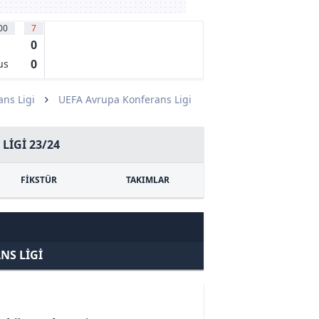
00
7
0
0
us
ns Ligi
UEFA Avrupa Konferans Ligi
LIGI 23/24
FİKSTÜR
TAKIMLAR
NS LIGI