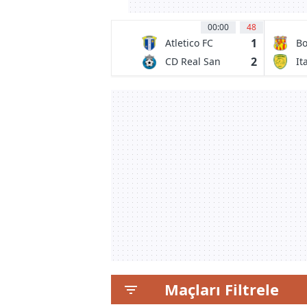
00:00
48
1
Atletico FC
Bo
2
CD Real San
It
Andres
FC
Maçları Filtrele