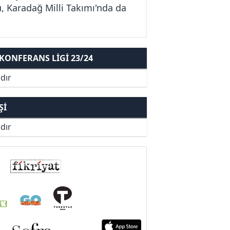
, Karadağ Milli Takımı'nda da
ONFERANS LIGI 23/24
dır
ŞI
dır