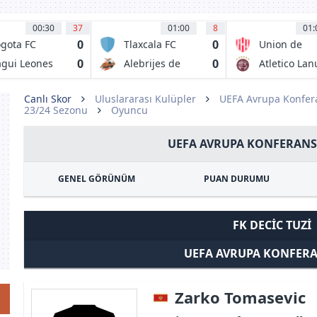
00:30
37
01:00
8
01:
0
0
gota FC
Tlaxcala FC
Union de
Santa Fe
0
0
agui Leones
Alebrijes de
Atletico Lan
Oaxaca FC
Canlı Skor
Uluslararası Kulüpler
UEFA Avrupa Konfera
23/24 Sezonu
Oyuncu
UEFA AVRUPA KONFERANS 
GENEL GÖRÜNÜM
PUAN DURUMU
FK DECIC TUZI
UEFA AVRUPA KONFERA
Zarko Tomasevic