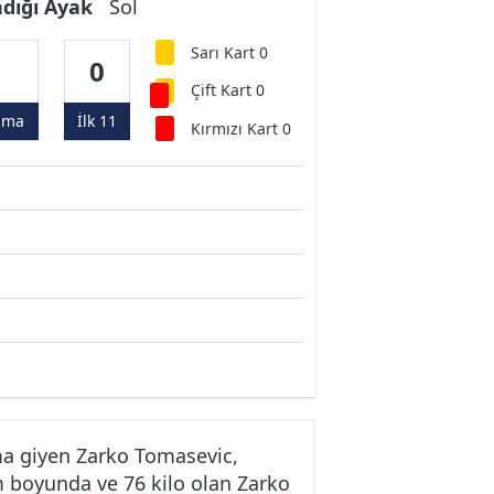
ndığı Ayak
Sol
Sarı Kart 0
0
0
Çift Kart 0
ama
İlk 11
Kırmızı Kart 0
ma giyen Zarko Tomasevic,
m boyunda ve 76 kilo olan Zarko