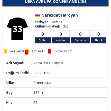
UEFA AVRUPA KONFERANS LIGI
Varazdat Haroyan
Pozisyon
Defans
33
Kullandığı Ayak
Sağ
0
0
0
0
Goller
Asistler
Oynama
İlk 11
Sarı Kart 0
Çift Kart 0
Kırmızı Kart 0
Adı Soyadı
Varazdat Haroyan
Doğum Tarihi
24.08.1992
Ülke
Ermenistan
Boy
185 cm
Kilo
75