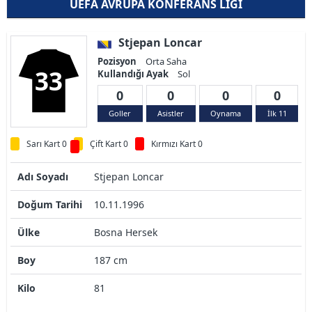
UEFA AVRUPA KONFERANS LIGI
Stjepan Loncar
Pozisyon
Orta Saha
33
Kullandığı Ayak
Sol
0
0
0
0
Goller
Asistler
Oynama
İlk 11
Sarı Kart 0
Çift Kart 0
Kırmızı Kart 0
Adı Soyadı
Stjepan Loncar
Doğum Tarihi
10.11.1996
Ülke
Bosna Hersek
Boy
187 cm
Kilo
81