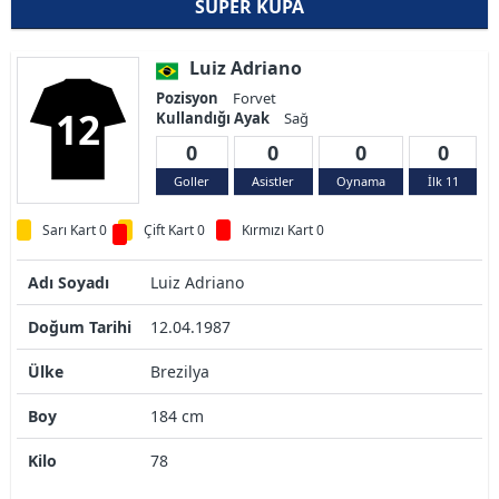
SÜPER KUPA
Luiz Adriano
Pozisyon
Forvet
12
Kullandığı Ayak
Sağ
0
0
0
0
Goller
Asistler
Oynama
İlk 11
Sarı Kart 0
Çift Kart 0
Kırmızı Kart 0
Adı Soyadı
Luiz Adriano
Doğum Tarihi
12.04.1987
Ülke
Brezilya
Boy
184 cm
Kilo
78