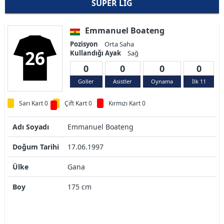
SÜPER LIG
Emmanuel Boateng
Pozisyon
Orta Saha
26
Kullandığı Ayak
Sağ
0
0
0
0
Goller
Asistler
Oynama
İlk 11
Sarı Kart 0
Çift Kart 0
Kırmızı Kart 0
Adı Soyadı
Emmanuel Boateng
Doğum Tarihi
17.06.1997
Ülke
Gana
Boy
175 cm