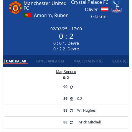
Crystal Palace FC
Manchester United
FC
Oliver
Amorim, Ruben
Glasner
02/02/25 - 17:00
0 : 2
0 : 0 1. Devre
0 : 2 2. Devre
LI DAKIKALAR
CANLI ANLATIM
MAÇ İSTATISTIĞI
SAHA İÇI D
Maç Sonucu
0: 2
90'
89'
0:2
88'
Wil Hughes
88'
Tyrick Mitchell