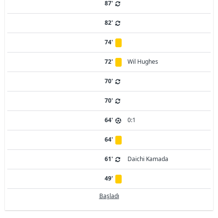
87'
82'
74'
72'
Wil Hughes
70'
70'
64'
0:1
64'
61'
Daichi Kamada
49'
Başladı